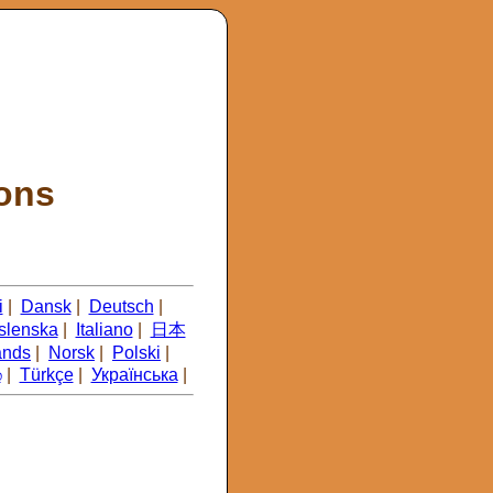
ions
i
|
Dansk
|
Deutsch
|
Íslenska
|
Italiano
|
日本
ands
|
Norsk
|
Polski
|
்
|
Türkçe
|
Українська
|