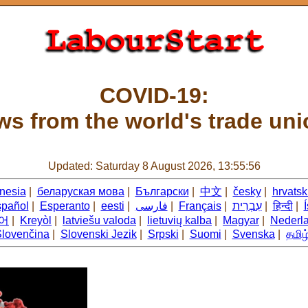
COVID-19:
s from the world's trade un
Updated: Saturday 8 August 2026, 13:55:56
nesia
|
беларуская мова
|
Български
|
中文
|
česky
|
hrvatsk
pañol
|
Esperanto
|
eesti
|
فارسی
|
Français
|
עִבְרִית
|
हिन्दी
|
어
|
Kreyòl
|
latviešu valoda
|
lietuvių kalba
|
Magyar
|
Nederl
lovenčina
|
Slovenski Jezik
|
Srpski
|
Suomi
|
Svenska
|
தமிழ