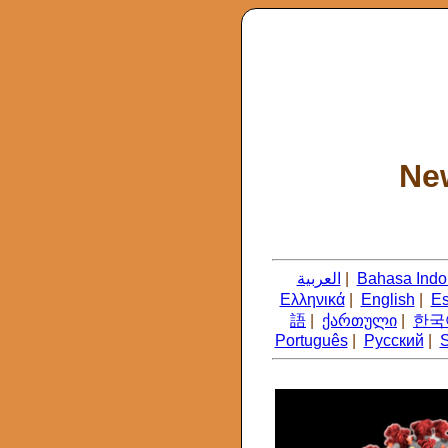
New
العربية
|
Bahasa Indo
Ελληνικά
|
English
|
Es
語
|
ქართული
|
한국
Português
|
Русский
|
S