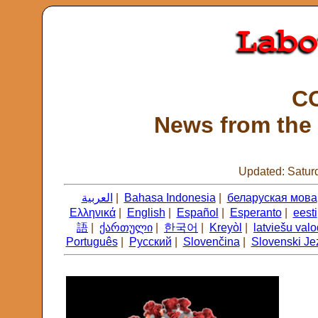
CO
News from the 
Updated: Satur
العربية
|
Bahasa Indonesia
|
беларуская мова
Ελληνικά
|
English
|
Español
|
Esperanto
|
eesti
語
|
ქართული
|
한국어
|
Kreyòl
|
latviešu val
Português
|
Русский
|
Slovenčina
|
Slovenski Je