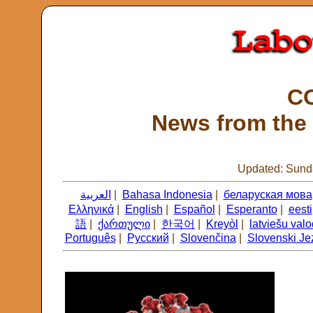
CO
News from the 
Updated: Sunda
العربية
|
Bahasa Indonesia
|
беларуская мова
Ελληνικά
|
English
|
Español
|
Esperanto
|
eesti
語
|
ქართული
|
한국어
|
Kreyòl
|
latviešu val
Português
|
Русский
|
Slovenčina
|
Slovenski Je