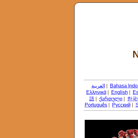
N
العربية
|
Bahasa Indo
Ελληνικά
|
English
|
Es
語
|
ქართული
|
한국
Português
|
Русский
|
S