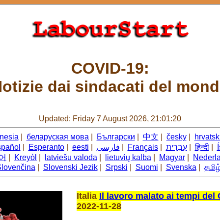
COVID-19:
otizie dai sindacati del mon
Updated: Friday 7 August 2026, 21:01:20
nesia
|
беларуская мова
|
Български
|
中文
|
česky
|
hrvatsk
pañol
|
Esperanto
|
eesti
|
فارسی
|
Français
|
עִבְרִית
|
हिन्दी
|
어
|
Kreyòl
|
latviešu valoda
|
lietuvių kalba
|
Magyar
|
Nederl
lovenčina
|
Slovenski Jezik
|
Srpski
|
Suomi
|
Svenska
|
தமிழ
Italia
Il lavoro malato ai tempi del
2022-11-28