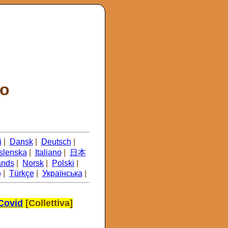
do
i
|
Dansk
|
Deutsch
|
Íslenska
|
Italiano
|
日本
ands
|
Norsk
|
Polski
|
்
|
Türkçe
|
Українська
|
 Covid
[Collettiva]