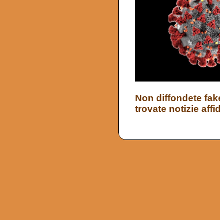
Non diffondete fak
trovate notizie affid