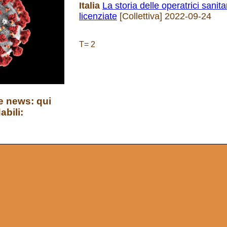
Italia
La storia delle operatrici sanita
licenziate
[Collettiva] 2022-09-24
T= 2
e news: qui
abili: