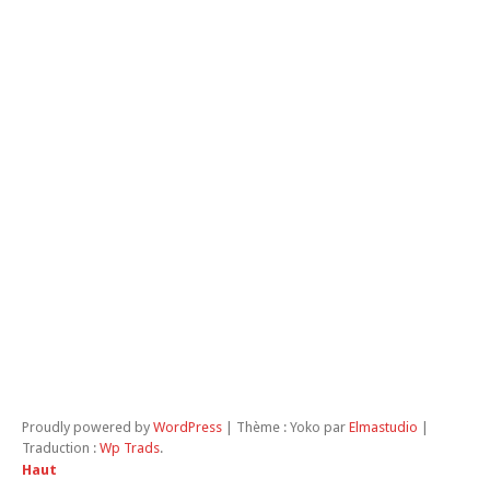
Ro
Un
Rus
Swa
Th
Tun
T
Vie
Équ
LE
NO
D
M
D
TR
Proudly powered by
WordPress
|
Thème : Yoko par
Elmastudio
|
Traduction :
Wp Trads
.
Haut