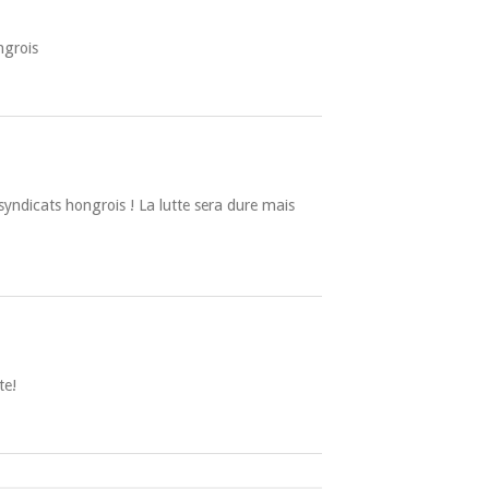
ngrois
s syndicats hongrois ! La lutte sera dure mais
te!