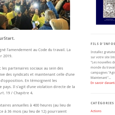
urStart.
FILS D’INFO
igné l’amendement au Code du travail. La
Installez gratui
er 2019.
sur votre site In
"Les nouvelles d
monde du travail
c les partenaires sociaux au sein des
campagnes "Agi
ive des syndicats et maintenant celle d’une
Maintenant"...
is d’opposition. En témoignent les
En savoir davan
pays. Il s’agit d’une violation directe de la
rt. 19 / Chapitre 4.
CATÉGORIES
ires annuelles à 400 heures (au lieu de
ce à 36 mois (au lieu de 12) pourraient
Actions