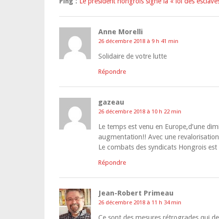
Ping :
Le président hongrois signe la « loi des esclave
Anne Morelli
26 décembre 2018 à 9 h 41 min
Solidaire de votre lutte
Répondre
gazeau
26 décembre 2018 à 10 h 22 min
Le temps est venu en Europe,d’une dimi
augmentation!! Avec une revalorisation e
Le combats des syndicats Hongrois est
Répondre
Jean-Robert Primeau
26 décembre 2018 à 11 h 34 min
Ce sont des mesures rétrogrades qui devr