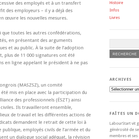
xcessive des employés et à un transfert
Histoire
it des employeurs – il y a déjà des
Infos
n œuvre les nouvelles mesures.
Livres
 que toutes les autres confédérations,
tés, en présentant des arguments
ues et au public. À la suite de l’adoption
, plus de 11 000 signatures ont été
s en ligne appelant le président à ne pas
ARCHIVES
s hongrois (MASZSZ), un comité
Archives
 été mis en place avec la participation du
lliance des professionnels (ÉSZT) ainsi
iviles. Ils travailleront ensemble,
FAÎTES UN 
ieux de travail et les différentes actions de
icats demandent le retrait de cette loi à
LabourStart vit g
e publique, employés civils de l’armée et du
générosité de se
membres et ses
isent un dialogue social adéquat, la révision