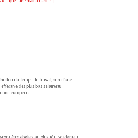
s » – que faire maintenant ? |
nution du temps de travail,non d’une
ffective des plus bas salaires!!!
 donc européen.
ont être abolies au plus tôt. Solidarité !