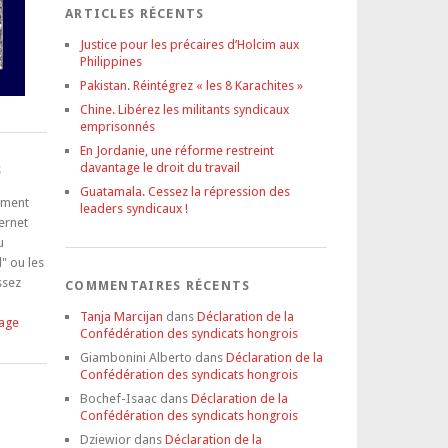
ARTICLES RÉCENTS
Justice pour les précaires d’Holcim aux
Philippines
Pakistan. Réintégrez « les 8 Karachites »
Chine. Libérez les militants syndicaux
emprisonnés
En Jordanie, une réforme restreint
davantage le droit du travail
S
Guatamala. Cessez la répression des
tement
leaders syndicaux !
ternet
u
" ou les
ssez
COMMENTAIRES RÉCENTS
Tanja Marcijan
dans
Déclaration de la
tage
Confédération des syndicats hongrois
Giambonini Alberto
dans
Déclaration de la
Confédération des syndicats hongrois
Bochef-Isaac
dans
Déclaration de la
Confédération des syndicats hongrois
Dziewior
dans
Déclaration de la