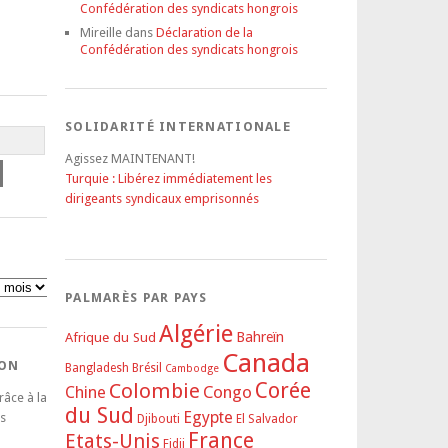
Confédération des syndicats hongrois
Mireille
dans
Déclaration de la
Confédération des syndicats hongrois
SOLIDARITÉ INTERNATIONALE
Agissez MAINTENANT!
Turquie : Libérez immédiatement les
dirigeants syndicaux emprisonnés
PALMARÈS PAR PAYS
Algérie
Afrique du Sud
Bahreïn
Canada
DON
Bangladesh
Brésil
Cambodge
Corée
Colombie
Congo
Chine
râce à la
du Sud
Egypte
s
Djibouti
El Salvador
France
Etats-Unis
Fidji