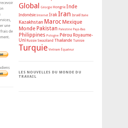
 recevoir
Global
Inde
Hongrie
Géorgie
on
Iran
s
Irak
Indonésie
Israël
Internet
Italie
rvices,
Maroc
Mexique
Kazakhstan
rer une
Pakistan
Monde
Palestine
Pays-Bas
 frais de
Philippines
Pérou
Royaume-
Pologne
ement.
Uni
Thailande
Russie
Swaziland
Tunisie
Turquie
Vietnam
Équateur
adiens
LES NOUVELLES DU MONDE DU
TRAVAIL