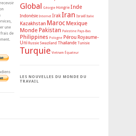
 recevoir
Global
Inde
Hongrie
Géorgie
on
Iran
s
Irak
Indonésie
Israël
Internet
Italie
rvices,
Maroc
Mexique
Kazakhstan
rer une
Pakistan
Monde
Palestine
Pays-Bas
 frais de
Philippines
Pérou
Royaume-
Pologne
ement.
Uni
Thailande
Russie
Swaziland
Tunisie
Turquie
Vietnam
Équateur
adiens
LES NOUVELLES DU MONDE DU
TRAVAIL