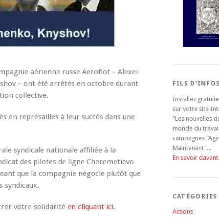
compagnie aérienne russe Aeroflot – Alexei
shov – ont été arrêtés en octobre durant
FILS D’INFO
ion collective.
Installez gratui
sur votre site In
és en représailles à leur succès dans une
"Les nouvelles d
monde du travail
campagnes "Agi
Maintenant"...
le syndicale nationale affiliée à la
En savoir davan
ndicat des pilotes de ligne Cheremetievo
eant que la compagnie négocie plutôt que
s syndicaux.
CATÉGORIES
er votre solidarité
en cliquant ici
.
Actions