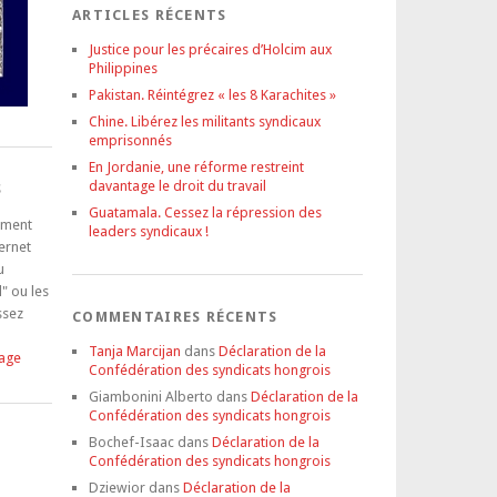
ARTICLES RÉCENTS
Justice pour les précaires d’Holcim aux
Philippines
Pakistan. Réintégrez « les 8 Karachites »
Chine. Libérez les militants syndicaux
emprisonnés
En Jordanie, une réforme restreint
davantage le droit du travail
S
Guatamala. Cessez la répression des
tement
leaders syndicaux !
ternet
u
" ou les
ssez
COMMENTAIRES RÉCENTS
Tanja Marcijan
dans
Déclaration de la
tage
Confédération des syndicats hongrois
Giambonini Alberto
dans
Déclaration de la
Confédération des syndicats hongrois
Bochef-Isaac
dans
Déclaration de la
Confédération des syndicats hongrois
Dziewior
dans
Déclaration de la