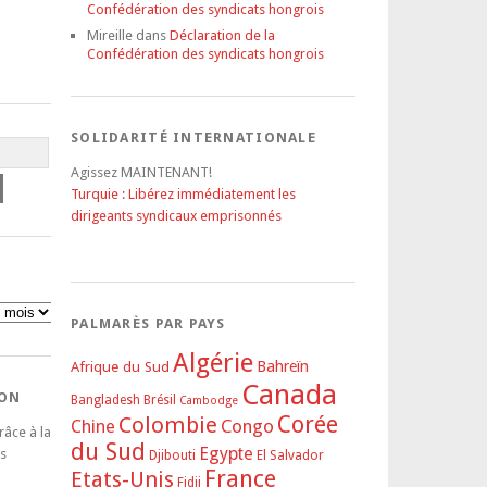
Confédération des syndicats hongrois
Mireille
dans
Déclaration de la
Confédération des syndicats hongrois
SOLIDARITÉ INTERNATIONALE
Agissez MAINTENANT!
Turquie : Libérez immédiatement les
dirigeants syndicaux emprisonnés
PALMARÈS PAR PAYS
Algérie
Afrique du Sud
Bahreïn
Canada
DON
Bangladesh
Brésil
Cambodge
Corée
Colombie
Congo
Chine
râce à la
du Sud
Egypte
s
Djibouti
El Salvador
France
Etats-Unis
Fidji