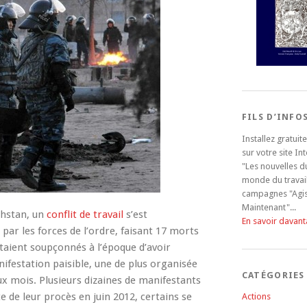
FILS D’INFO
Installez gratui
sur votre site In
"Les nouvelles d
monde du travail
campagnes "Agi
Maintenant"...
khstan, un
conflit de travail
s’est
En savoir davan
r les forces de l’ordre, faisant 17 morts
étaient soupçonnés à l’époque d’avoir
festation paisible, une de plus organisée
CATÉGORIES
ux mois. Plusieurs dizaines de manifestants
e de leur procès en juin 2012, certains se
Actions