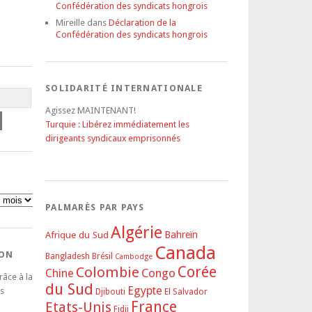
Confédération des syndicats hongrois
Mireille
dans
Déclaration de la
Confédération des syndicats hongrois
SOLIDARITÉ INTERNATIONALE
Agissez MAINTENANT!
Turquie : Libérez immédiatement les
dirigeants syndicaux emprisonnés
PALMARÈS PAR PAYS
Algérie
Afrique du Sud
Bahreïn
Canada
DON
Bangladesh
Brésil
Cambodge
Corée
Colombie
Congo
Chine
râce à la
du Sud
Egypte
s
Djibouti
El Salvador
France
Etats-Unis
Fidji