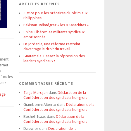
ARTICLES RÉCENTS
Justice pour les précaires d’Holcim aux
Philippines
Pakistan. Réintégrez « les 8 Karachites »
Chine. Libérez les militants syndicaux
emprisonnés
En Jordanie, une réforme restreint
davantage le droit du travail
S
Guatamala. Cessez la répression des
tement
leaders syndicaux !
ternet
u
" ou les
ssez
COMMENTAIRES RÉCENTS
Tanja Marcijan
dans
Déclaration de la
tage
Confédération des syndicats hongrois
Giambonini Alberto
dans
Déclaration de la
Confédération des syndicats hongrois
Bochef-Isaac
dans
Déclaration de la
Confédération des syndicats hongrois
Dziewior
dans
Déclaration de la