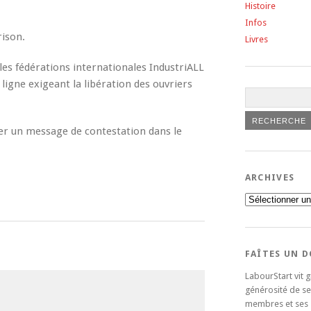
Histoire
Infos
rison.
Livres
 les fédérations internationales IndustriALL
igne exigeant la libération des ouvriers
er un message de contestation dans le
ARCHIVES
Archives
FAÎTES UN 
LabourStart vit g
générosité de se
membres et ses