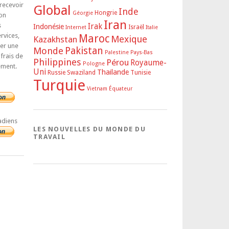
 recevoir
Global
Inde
Hongrie
Géorgie
on
Iran
s
Irak
Indonésie
Israël
Internet
Italie
rvices,
Maroc
Mexique
Kazakhstan
rer une
Pakistan
Monde
Palestine
Pays-Bas
 frais de
Philippines
Pérou
Royaume-
Pologne
ement.
Uni
Thailande
Russie
Swaziland
Tunisie
Turquie
Vietnam
Équateur
adiens
LES NOUVELLES DU MONDE DU
TRAVAIL