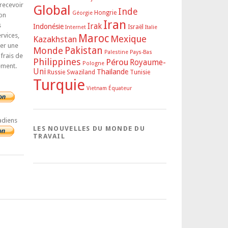
 recevoir
Global
Inde
Hongrie
Géorgie
on
Iran
s
Irak
Indonésie
Israël
Internet
Italie
rvices,
Maroc
Mexique
Kazakhstan
rer une
Pakistan
Monde
Palestine
Pays-Bas
 frais de
Philippines
Pérou
Royaume-
Pologne
ement.
Uni
Thailande
Russie
Swaziland
Tunisie
Turquie
Vietnam
Équateur
adiens
LES NOUVELLES DU MONDE DU
TRAVAIL