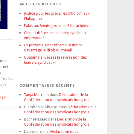
ARTICLES RÉCENTS
Justice pour les précaires d’Holcim aux
Philippines
Pakistan. Réintégrez « les 8 Karachites »
Chine. Libérez les militants syndicaux
emprisonnés
En Jordanie, une réforme restreint
davantage le droit du travail
S
Guatamala. Cessez la répression des
tement
leaders syndicaux !
ternet
u
" ou les
ssez
COMMENTAIRES RÉCENTS
Tanja Marcijan
dans
Déclaration de la
tage
Confédération des syndicats hongrois
Giambonini Alberto
dans
Déclaration de la
Confédération des syndicats hongrois
Bochef-Isaac
dans
Déclaration de la
Confédération des syndicats hongrois
Dziewior
dans
Déclaration de la