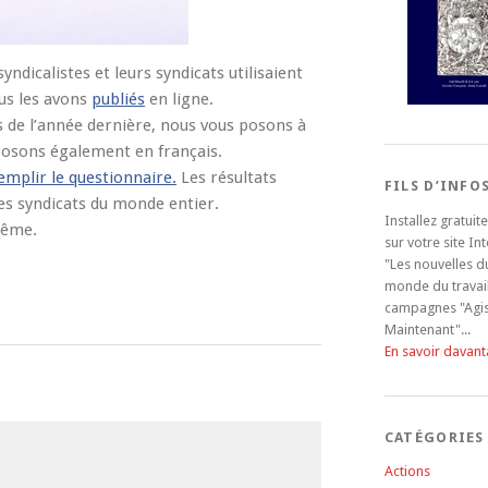
dicalistes et leurs syndicats utilisaient
ous les avons
publiés
en ligne.
s de l’année dernière, nous vous posons à
 posons également en français.
emplir le questionnaire.
Les résultats
FILS D’INFO
es syndicats du monde entier.
Installez gratui
même.
sur votre site In
"Les nouvelles d
monde du travail
campagnes "Agi
Maintenant"...
En savoir davan
CATÉGORIES
Actions