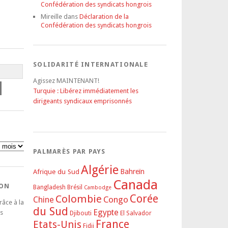
Confédération des syndicats hongrois
Mireille
dans
Déclaration de la
Confédération des syndicats hongrois
SOLIDARITÉ INTERNATIONALE
Agissez MAINTENANT!
Turquie : Libérez immédiatement les
dirigeants syndicaux emprisonnés
PALMARÈS PAR PAYS
Algérie
Afrique du Sud
Bahreïn
Canada
DON
Bangladesh
Brésil
Cambodge
Corée
Colombie
Congo
Chine
râce à la
du Sud
Egypte
s
Djibouti
El Salvador
France
Etats-Unis
Fidji