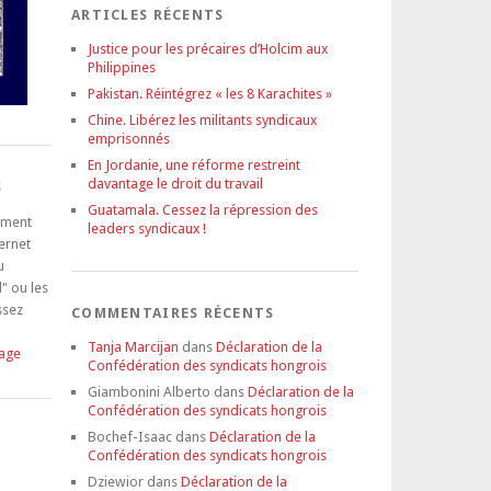
ARTICLES RÉCENTS
Justice pour les précaires d’Holcim aux
Philippines
Pakistan. Réintégrez « les 8 Karachites »
Chine. Libérez les militants syndicaux
emprisonnés
En Jordanie, une réforme restreint
davantage le droit du travail
S
Guatamala. Cessez la répression des
tement
leaders syndicaux !
ternet
u
" ou les
ssez
COMMENTAIRES RÉCENTS
Tanja Marcijan
dans
Déclaration de la
tage
Confédération des syndicats hongrois
Giambonini Alberto
dans
Déclaration de la
Confédération des syndicats hongrois
Bochef-Isaac
dans
Déclaration de la
Confédération des syndicats hongrois
Dziewior
dans
Déclaration de la