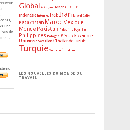
 recevoir
Global
Inde
Hongrie
Géorgie
on
Iran
s
Irak
Indonésie
Israël
Internet
Italie
rvices,
Maroc
Mexique
Kazakhstan
rer une
Pakistan
Monde
Palestine
Pays-Bas
 frais de
Philippines
Pérou
Royaume-
Pologne
ement.
Uni
Thailande
Russie
Swaziland
Tunisie
Turquie
Vietnam
Équateur
adiens
LES NOUVELLES DU MONDE DU
TRAVAIL