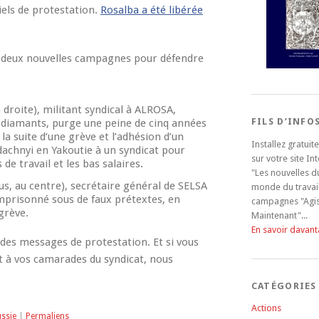
iels de protestation.
Rosalba a été libérée
 deux nouvelles campagnes pour défendre
à droite), militant syndical à ALROSA,
FILS D’INFO
 diamants, purge une peine de cinq années
la suite d’une grève et l’adhésion d’un
Installez gratui
 Udachnyi en Yakoutie à un syndicat pour
sur votre site In
 de travail et les bas salaires.
"Les nouvelles d
us, au centre), secrétaire général de SELSA
monde du travail
 emprisonné sous de faux prétextes, en
campagnes "Agi
 grève.
Maintenant"...
En savoir davan
 des messages de protestation. Et si vous
t à vos camarades du syndicat, nous
CATÉGORIES
Actions
ssie
|
Permaliens