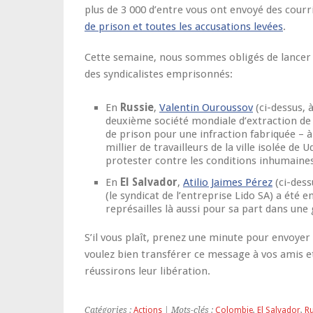
plus de 3 000 d’entre vous ont envoyé des courr
de prison et toutes les accusations levées
.
Cette semaine, nous sommes obligés de lancer
des syndicalistes emprisonnés:
En
Russie
,
Valentin Ouroussov
(ci-dessus, 
deuxième société mondiale d’extraction de
de prison pour une infraction fabriquée – à 
millier de travailleurs de la ville isolée de
protester contre les conditions inhumaines
En
El Salvador
,
Atilio Jaimes Pérez
(ci-dess
(le syndicat de l’entreprise Lido SA) a été
représailles là aussi pour sa part dans une
S’il vous plaît, prenez une minute pour envoyer
voulez bien transférer ce message à vos amis e
réussirons leur libération.
Catégories :
Actions
| Mots-clés :
Colombie
,
El Salvador
,
Ru