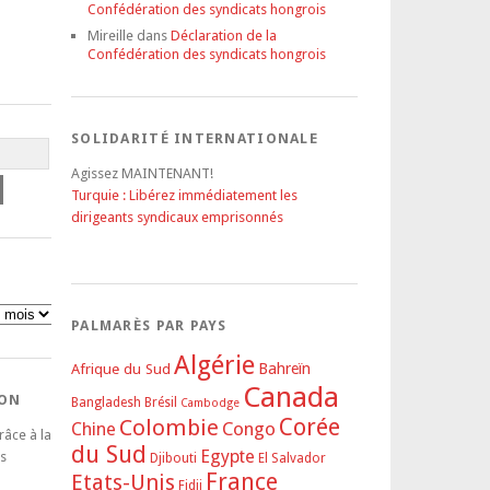
Confédération des syndicats hongrois
Mireille
dans
Déclaration de la
Confédération des syndicats hongrois
SOLIDARITÉ INTERNATIONALE
Agissez MAINTENANT!
Turquie : Libérez immédiatement les
dirigeants syndicaux emprisonnés
PALMARÈS PAR PAYS
Algérie
Afrique du Sud
Bahreïn
Canada
DON
Bangladesh
Brésil
Cambodge
Corée
Colombie
Congo
Chine
râce à la
du Sud
Egypte
s
Djibouti
El Salvador
France
Etats-Unis
Fidji