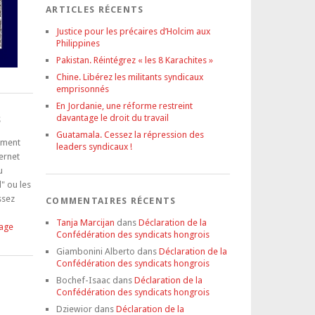
ARTICLES RÉCENTS
Justice pour les précaires d’Holcim aux
Philippines
Pakistan. Réintégrez « les 8 Karachites »
Chine. Libérez les militants syndicaux
emprisonnés
En Jordanie, une réforme restreint
davantage le droit du travail
S
Guatamala. Cessez la répression des
tement
leaders syndicaux !
ternet
u
" ou les
ssez
COMMENTAIRES RÉCENTS
Tanja Marcijan
dans
Déclaration de la
tage
Confédération des syndicats hongrois
Giambonini Alberto
dans
Déclaration de la
Confédération des syndicats hongrois
Bochef-Isaac
dans
Déclaration de la
Confédération des syndicats hongrois
Dziewior
dans
Déclaration de la