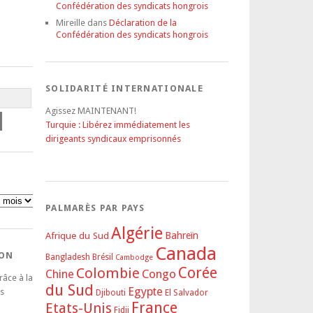
Confédération des syndicats hongrois
Mireille
dans
Déclaration de la
Confédération des syndicats hongrois
SOLIDARITÉ INTERNATIONALE
Agissez MAINTENANT!
Turquie : Libérez immédiatement les
dirigeants syndicaux emprisonnés
PALMARÈS PAR PAYS
Algérie
Afrique du Sud
Bahreïn
Canada
DON
Bangladesh
Brésil
Cambodge
Corée
Colombie
Congo
Chine
râce à la
du Sud
Egypte
s
Djibouti
El Salvador
France
Etats-Unis
Fidji