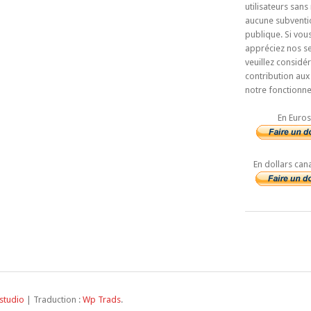
utilisateurs sans
aucune subventi
publique. Si vou
appréciez nos se
veuillez considé
contribution aux
notre fonctionn
En Euros
En dollars can
studio
| Traduction :
Wp Trads
.