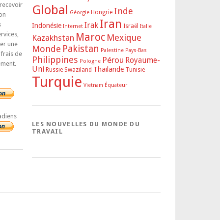
 recevoir
Global
Inde
Hongrie
Géorgie
on
Iran
s
Irak
Indonésie
Israël
Internet
Italie
rvices,
Maroc
Mexique
Kazakhstan
rer une
Pakistan
Monde
Palestine
Pays-Bas
 frais de
Philippines
Pérou
Royaume-
Pologne
ement.
Uni
Thailande
Russie
Swaziland
Tunisie
Turquie
Vietnam
Équateur
adiens
LES NOUVELLES DU MONDE DU
TRAVAIL