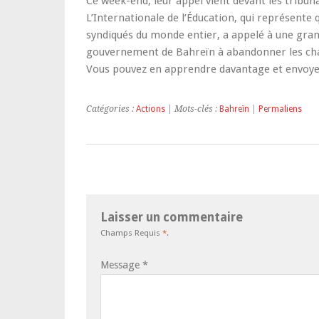
Ce week-end, leur appel vient devant les tribun
L’Internationale de l’Éducation, qui représente
syndiqués du monde entier, a appelé à une gr
gouvernement de Bahreïn à abandonner les ch
Vous pouvez en apprendre davantage et envoy
Catégories :
Actions
| Mots-clés :
Bahreïn
|
Permaliens
Laisser un commentaire
Champs Requis
*
.
Message
*