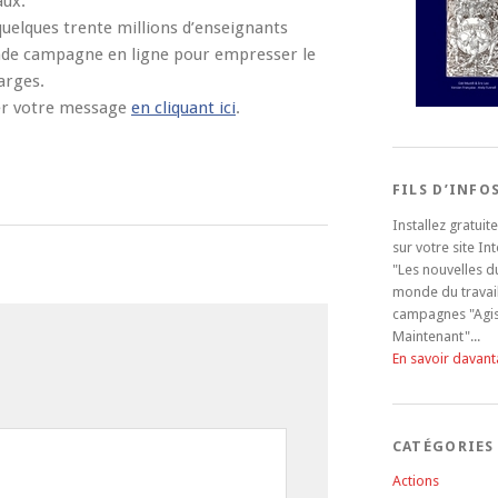
aux.
 quelques trente millions d’enseignants
ande campagne en ligne pour empresser le
arges.
er votre message
en cliquant ici
.
FILS D’INFO
Installez gratui
sur votre site In
"Les nouvelles d
monde du travail
campagnes "Agi
Maintenant"...
En savoir davan
CATÉGORIES
Actions