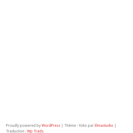
Pé
Ro
Un
Rus
Swa
Th
Tun
T
Vie
Équ
LE
NO
D
M
D
TR
Proudly powered by
WordPress
|
Thème : Yoko par
Elmastudio
|
Traduction :
Wp Trads
.