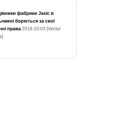
івники фабрики Jasic в
чжені борються за свої
нні права
2018-10-03 [Vector
a]