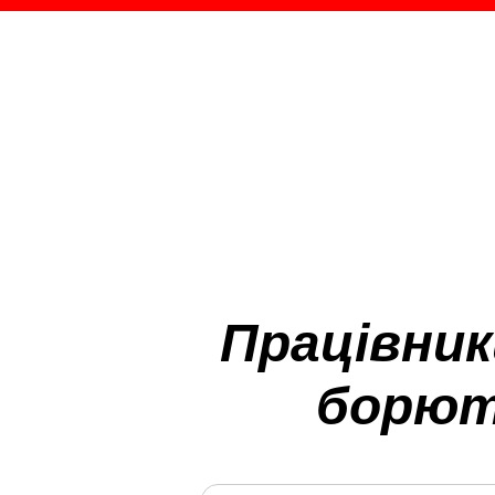
Працівник
борють