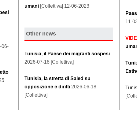
umani
[Collettiva] 12-06-2023
pesi
Paesi
11-03
Other news
VID
8-06-
uman
Tunisia, il Paese dei migranti sospesi
2026-07-18 [Collettiva]
Tunis
Esth
etto
Tunisia, la stretta di Saied su
25
opposizione e diritti
2026-06-18
Tunis
[Collettiva]
[Colle