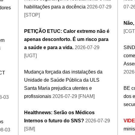
habilitações para a docência
2026-07-29
07-2
dores
[STOP]
Não,
PETIÇÃO ETUC: Calor extremo não é
[CGT
apenas desconforto. É um risco para
em
a saúde e para a vida.
2026-07-29
SIND
3
[UGT]
come
Assem
Mudança forçada das instalações da
2026
CT
Unidade de Saúde Pública da ULS
Santa Maria prejudica utentes e
BE c
profissionais
2026-07-29 [FNAM]
dos 
8-03
secu
Healthnews: Serão os Médicos
Internos o futuro do SNS?
2026-07-29
VID
os
[SIM]
mini
08-03