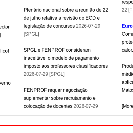
respo
Plenário nacional sobre a reunião de 22
22 [
de julho relativa à revisão do ECD e
legislação de concursos
2026-07-29
Euro
ector
[SPGL]
Comu
]
prote
SPGL e FENPROF consideram
calor.
lico!
inaceitável o modelo de pagamento
imposto aos professores classificadores
Produ
2026-07-29 [SPGL]
médic
apli
verno
FENPROF requer negociação
Mato
suplementar sobre recrutamento e
colocação de docentes
2026-07-29
[Mor