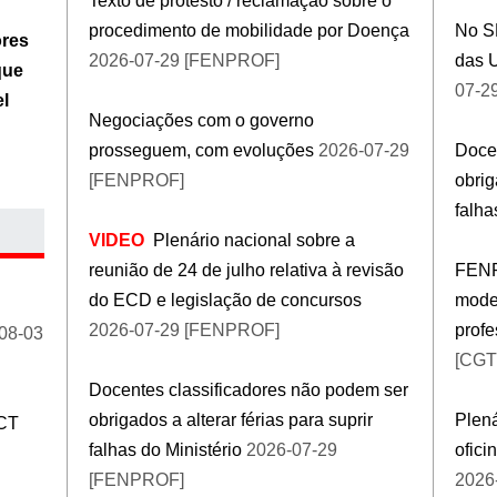
Texto de protesto / reclamação sobre o
procedimento de mobilidade por Doença
No S
ores
2026-07-29 [FENPROF]
das 
que
07-2
el
Negociações com o governo
prosseguem, com evoluções
2026-07-29
Docen
[FENPROF]
obrig
falha
VIDEO
Plenário nacional sobre a
reunião de 24 de julho relativa à revisão
FENP
do ECD e legislação de concursos
mode
2026-07-29 [FENPROF]
profe
08-03
[CGT
Docentes classificadores não podem ser
obrigados a alterar férias para suprir
Plená
CT
falhas do Ministério
2026-07-29
ofic
[FENPROF]
2026