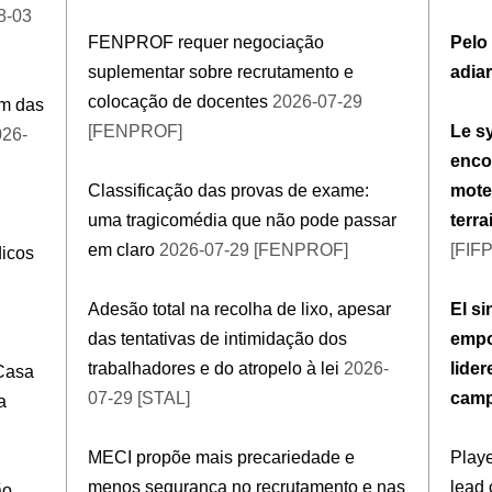
8-03
FENPROF requer negociação
Pelo 
suplementar sobre recrutamento e
adia
colocação de docentes
2026-07-29
im das
[FENPROF]
Le s
26-
enco
Classificação das provas de exame:
mote
uma tragicomédia que não pode passar
terr
em claro
2026-07-29 [FENPROF]
[FIF
dicos
Adesão total na recolha de lixo, apesar
El s
das tentativas de intimidação dos
empo
trabalhadores e do atropelo à lei
2026-
lider
Casa
07-29 [STAL]
cam
a
MECI propõe mais precariedade e
Playe
menos segurança no recrutamento e nas
lead 
ão