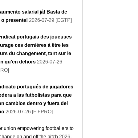
aumento salarial já! Basta de
r o presente!
2026-07-29 [CGTP]
yndicat portugais des joueuses
urage ces dernières à être les
urs du changement, tant sur le
ain qu'en dehors
2026-07-26
PRO]
indicato portugués de jugadores
dera a las futbolistas para que
en cambios dentro y fuera del
po
2026-07-26 [FIFPRO]
r union empowering footballers to
change on and off the pitch
2026-