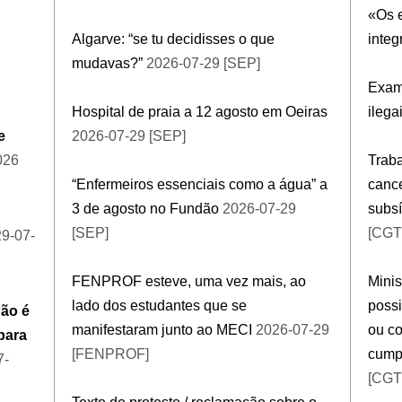
«Os e
Algarve: “se tu decidisses o que
integ
mudavas?”
2026-07-29 [SEP]
Exam
Hospital de praia a 12 agosto em Oeiras
ilega
e
2026-07-29 [SEP]
026
Trab
“Enfermeiros essenciais como a água” a
canc
3 de agosto no Fundão
2026-07-29
subsí
[SEP]
[CGT
29-07-
FENPROF esteve, uma vez mais, ao
Minis
lado dos estudantes que se
possi
ão é
manifestaram junto ao MECI
2026-07-29
ou co
para
[FENPROF]
cump
7-
[CGT