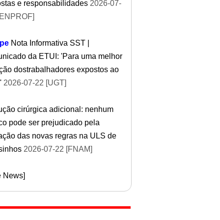
stas e responsabilidades
2026-07-
FENPROF]
pe
Nota Informativa SST |
nicado da ETUI: 'Para uma melhor
ção dostrabalhadores expostos ao
'
2026-07-22 [UGT]
ção cirúrgica adicional: nenhum
o pode ser prejudicado pela
cação das novas regras na ULS de
sinhos
2026-07-22 [FNAM]
e News]