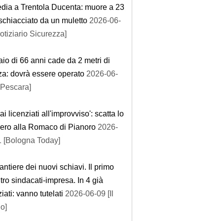
dia a Trentola Ducenta: muore a 23
schiacciato da un muletto
2026-06-
otiziario Sicurezza]
io di 66 anni cade da 2 metri di
za: dovrà essere operato
2026-06-
l Pescara]
ai licenziati all'improvviso': scatta lo
pero alla Romaco di Pianoro
2026-
1 [Bologna Today]
antiere dei nuovi schiavi. Il primo
tro sindacati-impresa. In 4 già
ziati: vanno tutelati
2026-06-09 [Il
o]