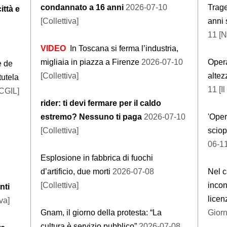
condannato a 16 anni
2026-07-10
Trage
ittà e
[Collettiva]
anni 
11 [N
VIDEO
In Toscana si ferma l’industria,
migliaia in piazza a Firenze
2026-07-10
Opera
e de
[Collettiva]
altez
tutela
11 [I
CGIL]
rider: ti devi fermare per il caldo
estremo? Nessuno ti paga
2026-07-10
'Oper
[Collettiva]
scio
06-1
Esplosione in fabbrica di fuochi
d’artificio, due morti
2026-07-08
Nel c
[Collettiva]
incon
nti
licen
va]
Gnam, il giorno della protesta: “La
Giorn
cultura è servizio pubblico”
2026-07-08