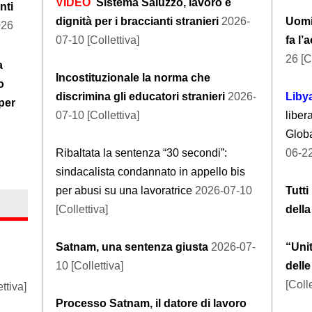
VIDEO
Sistema Saluzzo, lavoro e
nti
dignità per i braccianti stranieri
2026-
Uomi
026
07-10 [Collettiva]
fa l’
26 [C
a
Incostituzionale la norma che
o
discrimina gli educatori stranieri
2026-
Liby
per
07-10 [Collettiva]
liber
Globa
Ribaltata la sentenza “30 secondi”:
06-22
sindacalista condannato in appello bis
per abusi su una lavoratrice
2026-07-10
Tutti
[Collettiva]
della
Satnam, una sentenza giusta
2026-07-
“Unit
10 [Collettiva]
delle
[Colle
ttiva]
Processo Satnam, il datore di lavoro