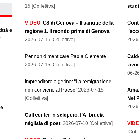
15 [Collettiva]
stud
VIDEO
G8 di Genova – Il sangue della
Contr
ittà e
ragione 1. Il mondo prima di Genova
l’ac
7-
2026-07-15 [Collettiva]
2026-
Per non dimenticare Paola Clemente
Caldo
2026-07-15 [Collettiva]
lavor
06-26
-
Imprenditore algerino: “La remigrazione
non conviene al Paese”
2026-07-15
Amaz
[Collettiva]
Nel 
2026-
re
Call center in sciopero, l’AI brucia
migliaia di posti
2026-07-10 [Collettiva]
VID
[Colle