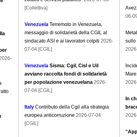
re
[Collettiva]
Avezz
06-09
Venezuela
Terremoto in Venezuela,
messaggio di solidarietà della CGIL al
Metal
lla
sindacato ASI e ai lavoratori colpiti
2026-
sullo
07-04 [CGIL]
2026
per
2026-
Venezuela
Sisma: Cgil, Cisl e Uil
Incid
avviano raccolta fondi di solidarietà
Mare:
per popolazione venezuelana
2026-
2026-
a
07-04 [CGIL]
atto
In ch
Italy
Contributo della Cgil alla strategia
bracc
europea anticorruzione
2026-07-04
2026-
u
[CGIL]
“Appa