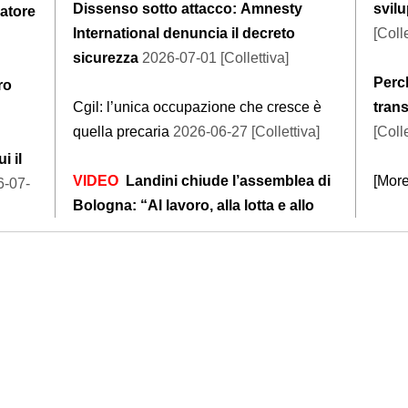
Dissenso sotto attacco: Amnesty
svil
ratore
International denuncia il decreto
[Colle
sicurezza
2026-07-01 [Collettiva]
Perch
ro
Cgil: l’unica occupazione che cresce è
trans
quella precaria
2026-06-27 [Collettiva]
[Colle
i il
VIDEO
Landini chiude l’assemblea di
[Mor
-07-
Bologna: “Al lavoro, alla lotta e allo