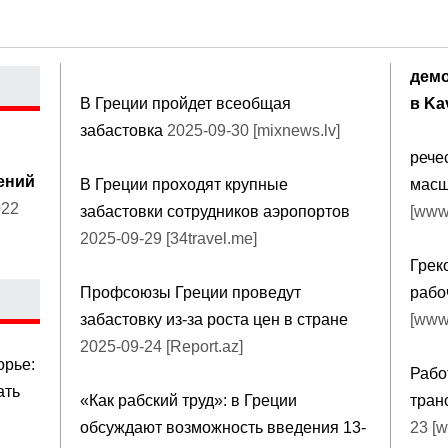
демо
В Греции пройдет всеобщая
в Kav
забастовка
2025-09-30 [mixnews.lv]
рече
ений
В Греции проходят крупные
масш
022
забастовки сотрудников аэропортов
[www.
2025-09-29 [34travel.me]
Грек
Профсоюзы Греции проведут
рабо
забастовку из-за роста цен в стране
[www.
2025-09-24 [Report.az]
орье:
Рабо
ать
«Как рабский труд»: в Греции
тран
обсуждают возможность введения 13-
23 [w