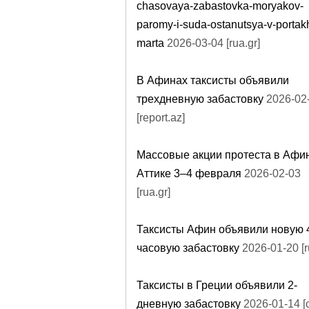
chasovaya-zabastovka-moryakov-
paromy-i-suda-ostanutsya-v-portak
marta
2026-03-04 [rua.gr]
В Афинах таксисты объявили
трехдневную забастовку
2026-02
[report.az]
Массовые акции протеста в Афи
Аттике 3–4 февраля
2026-02-03
[rua.gr]
Таксисты Афин объявили новую 
часовую забастовку
2026-01-20 [r
Таксисты в Греции объявили 2-
дневную забастовку
2026-01-14 [c