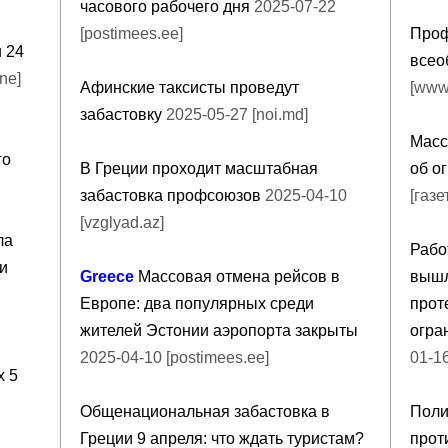
часового рабочего дня
2025-07-22
[postimees.ee]
Проф
 24
всео
ne]
Афинские таксисты проведут
[www.
забастовку
2025-05-27 [noi.md]
Масс
го
В Греции проходит масштабная
об о
забастовка профсоюзов
2025-04-10
[газ
[vzglyad.az]
ла
Рабо
и
Greece
Массовая отмена рейсов в
вышл
Европе: два популярных среди
прот
жителей Эстонии аэропорта закрыты
огра
2025-04-10 [postimees.ee]
01-16
х 5
Общенациональная забастовка в
Поли
Греции 9 апреля: что ждать туристам?
прот