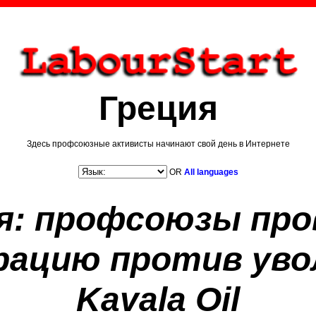
Греция
Здесь профсоюзные активисты начинают свой день в Интернете
OR
All languages
я: профсоюзы пр
ацию против уво
Kavala Oil