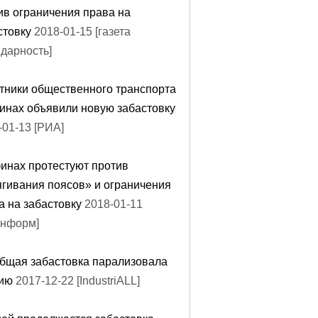
ив ограничения права на
стовку
2018-01-15 [газета
дарность]
тники общественного транспорта
инах объявили новую забастовку
-01-13 [РИА]
инах протестуют против
ягивания поясов» и ограничения
а на забастовку
2018-01-11
информ]
бщая забастовка парализовала
ию
2017-12-22 [IndustriALL]