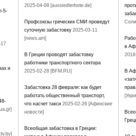
2025-04-08 [aussiedlerbote.de]
прот
h-5-
заба
Профсоюзы греческих СМИ проведут
Соли
суточную забастовку
2025-03-11
[news.am]
Рабо
-17
в Аф
В Греции проводят забастовку
2018
работники транспортного сектора
нах и
2025-02-28 [BFM.RU]
В Аф
«зат
Забастовка 28 февраля: как будет
прав
работать общественный транспорт,
[Укр
48-
что насчет такси
2025-02-26 [Афинские
ua.gr]
новости]
Всео
Грец
Всеобщая забастовка в Греции:
tv.by]