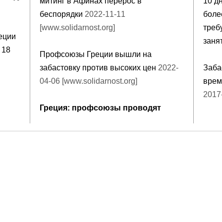
митинг в Афинах перерос в
10 д
беспорядки
2022-11-11
боле
[www.solidarnost.org]
треб
еции
заня
 18
Профсоюзы Греции вышли на
забастовку против высоких цен
2022-
Заба
04-06 [www.solidarnost.org]
врем
2017
Греция: профсоюзы проводят