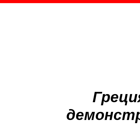
Греци
демонстр