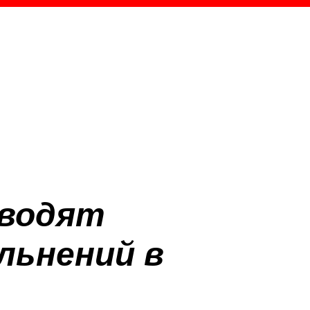
оводят
льнений в