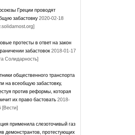
союзы Греции проводят
бщую забастовку
2020-02-18
solidarnost.org]
овые протесты в ответ на закон
граничении забастовок
2018-01-17
ета Солидарность]
тники общественного транспорта
и на всеобщую забастовку,
естуя против реформы, которая
ничит их право бастовать
2018-
 [Вести]
ция применила слезоточивый газ
ив демонстрантов, протестующих