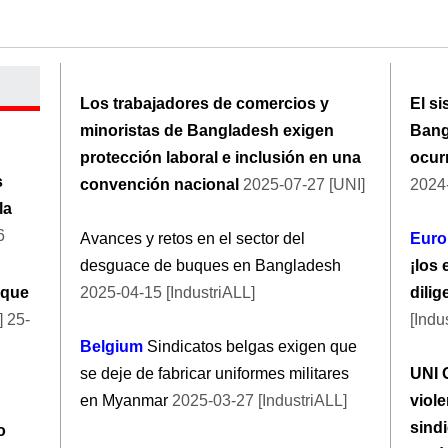
Los trabajadores de comercios y
El s
minoristas de Bangladesh exigen
Bang
protección laboral e inclusión en una
ocurr
s
convención nacional
2025-07-27 [UNI]
2024-
la
6
Avances y retos en el sector del
Euro
desguace de buques en Bangladesh
¡los
 que
2025-04-15 [IndustriALL]
dilig
] 25-
[Indu
Belgium
Sindicatos belgas exigen que
se deje de fabricar uniformes militares
UNI 
en Myanmar
2025-03-27 [IndustriALL]
viole
sind
o