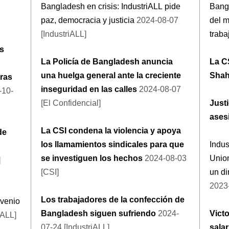
Bangladesh en crisis: IndustriALL pide
Bang
paz, democracia y justicia
2024-08-07
del m
[IndustriALL]
traba
os
La Policía de Bangladesh anuncia
La C
una huelga general ante la creciente
Shah
tras
inseguridad en las calles
2024-08-07
-10-
[El Confidencial]
Justi
ases
La CSI condena la violencia y apoya
de
los llamamientos sindicales para que
Indus
se investiguen los hechos
2024-08-03
Union
]
[CSI]
un di
2023-
Los trabajadores de la confección de
nvenio
Bangladesh siguen sufriendo
2024-
Vict
iALL]
07-24 [IndustriALL]
salar