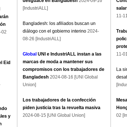
desguace en Bangladesh
2024-09-16
Cont
[IndustriALL]
sala
l
11-11
arán
Bangladesh: los afiliados buscan un
ión
diálogo con el gobierno interino
2024-
Traba
-02
08-26 [IndustriALL]
polic
prote
Global
UNI e IndustriALL instan a las
11-01
marcas de moda a mantener sus
l Eid
compromisos con los trabajadores de
La si
Bangladesh
2024-08-16 [UNI Global
desa
Union]
[Indu
r
Los trabajadores de la confección
Mesa
piden justicia tras la revuelta masiva
Hong
ando
2024-08-15 [UNI Global Union]
02 [I
les y
n