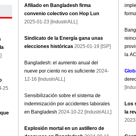
Afiliado en Bangladesh firma
imple
convenio colectivo con Hop Lun
form
2025-01-23 [IndustriALL]
Bang
Sindicato de la Energía gana unas
reinc
s
elecciones históricas
2025-01-19 [ISP]
provi
la
la A
]
Bangladesh: el aumento anual del
nueve por ciento no es suficiente
2024-
Glob
12-16 [IndustriALL]
dere
o
[Indu
4-25
Sensibilización sobre el sistema de
indemnización por accidentes laborales
Los 
en Bangladesh
2024-10-22 [IndustriALL]
la re
 que
2023-
Explosión mortal en un astillero de