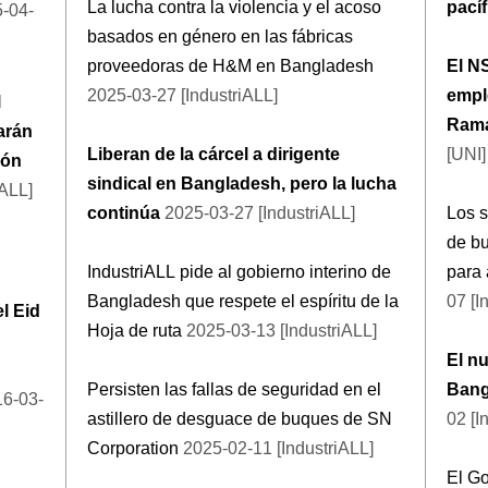
La lucha contra la violencia y el acoso
pací
5-04-
basados en género en las fábricas
proveedoras de H&M en Bangladesh
El N
2025-03-27 [IndustriALL]
empl
l
Rama
arán
Liberan de la cárcel a dirigente
[UNI]
ión
sindical en Bangladesh, pero la lucha
iALL]
continúa
2025-03-27 [IndustriALL]
Los s
de b
IndustriALL pide al gobierno interino de
para 
Bangladesh que respete el espíritu de la
07 [I
l Eid
Hoja de ruta
2025-03-13 [IndustriALL]
El n
Persisten las fallas de seguridad en el
Bang
16-03-
astillero de desguace de buques de SN
02 [I
Corporation
2025-02-11 [IndustriALL]
El G