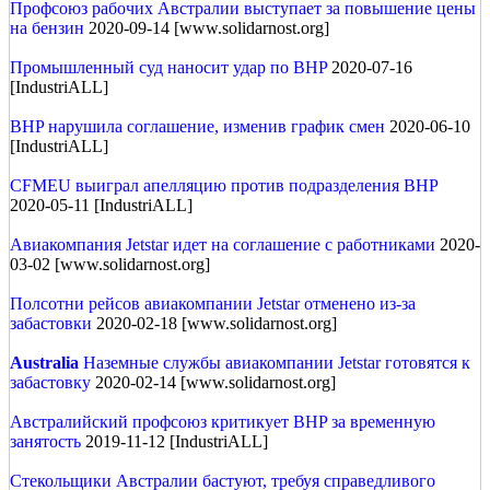
Профсоюз рабочих Австралии выступает за повышение цены
на бензин
2020-09-14 [www.solidarnost.org]
Промышленный суд наносит удар по BHP
2020-07-16
[IndustriALL]
BHP нарушила соглашение, изменив график смен
2020-06-10
[IndustriALL]
CFMEU выиграл апелляцию против подразделения BHP
2020-05-11 [IndustriALL]
Авиакомпания Jetstar идет на соглашение с работниками
2020-
03-02 [www.solidarnost.org]
Полсотни рейсов авиакомпании Jetstar отменено из-за
забастовки
2020-02-18 [www.solidarnost.org]
Australia
Наземные службы авиакомпании Jetstar готовятся к
забастовку
2020-02-14 [www.solidarnost.org]
Австралийский профсоюз критикует BHP за временную
занятость
2019-11-12 [IndustriALL]
Стекольщики Австралии бастуют, требуя справедливого