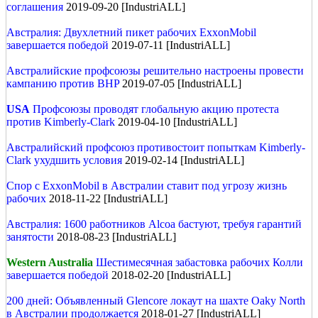
соглашения
2019-09-20 [IndustriALL]
Австралия: Двухлетний пикет рабочих ExxonMobil
завершается победой
2019-07-11 [IndustriALL]
Австралийские профсоюзы решительно настроены провести
кампанию против BHP
2019-07-05 [IndustriALL]
USA
Профсоюзы проводят глобальную акцию протеста
против Kimberly-Clark
2019-04-10 [IndustriALL]
Австралийский профсоюз противостоит попыткам Kimberly-
Clark ухудшить условия
2019-02-14 [IndustriALL]
Спор с ExxonMobil в Австралии ставит под угрозу жизнь
рабочих
2018-11-22 [IndustriALL]
Австралия: 1600 работников Alcoa бастуют, требуя гарантий
занятости
2018-08-23 [IndustriALL]
Western Australia
Шестимесячная забастовка рабочих Колли
завершается победой
2018-02-20 [IndustriALL]
200 дней: Объявленный Glencore локаут на шахте Oaky North
в Австралии продолжается
2018-01-27 [IndustriALL]