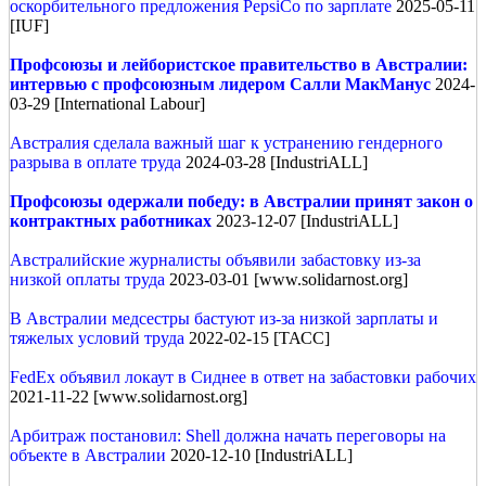
оскорбительного предложения PepsiCo по зарплате
2025-05-11
[IUF]
Профсоюзы и лейбористское правительство в Австралии:
интервью с профсоюзным лидером Салли МакМанус
2024-
03-29 [International Labour]
Австралия сделала важный шаг к устранению гендерного
разрыва в оплате труда
2024-03-28 [IndustriALL]
Профсоюзы одержали победу: в Австралии принят закон о
контрактных работниках
2023-12-07 [IndustriALL]
Австралийские журналисты объявили забастовку из-за
низкой оплаты труда
2023-03-01 [www.solidarnost.org]
В Австралии медсестры бастуют из-за низкой зарплаты и
тяжелых условий труда
2022-02-15 [ТАСС]
FedEx объявил локаут в Сиднее в ответ на забастовки рабочих
2021-11-22 [www.solidarnost.org]
Арбитраж постановил: Shell должна начать переговоры на
объекте в Австралии
2020-12-10 [IndustriALL]