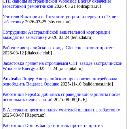
СПГ-заводы австралийской Woodside Energy охвачены
забастовкой ремонтников
2026-05-21 [oilcapital.ru]
Учителя Виктории и Тасмании устроили первую за 13 лет
забастовку
2026-03-25 [sbs.com.au]
Сотрудники Австралийской вещательной корпорации
выходят на забастовку
2026-03-24 [lenizdat.ru]
Рабочие австралийского завода Glencore готовят протест
2026-03-12 [dialectic.club]
Забастовка грядет на строящемся СПГ-заводе австралийской
Woodside Energy
2025-11-24 [oilcapital.ru]
Australia
Лидер Австралийских профсоюзов потребовала
освободить Вацлава Орешко
2025-11-10 [salidarnast.info]
Работники PepsiCo добились справедливой зарплаты после
нескольких недель акций
2025-08-08 [IUF]
В Австралии десятки тысяч учителей вышли на забастовку
2025-08-07 [Report.az]
Работники Doritos бастуют в знак протеста против