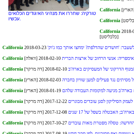
California
טורקיה: שחררו את מנהיגי האיגודים הכלואים
עכשיו.
California
California
2018-
[כלכליסט]
לשעבר: 'חושדים שהדלפת? ימחצו אותך כמו ג'וק'
California
אימפריה: אנשי הרחוב של ארצות הברית
2018-02-10 [וואלה]
California
המנוף הדרקוני של המעסיקים בארה'ב
2018-02-10 [דה מרקר]
California
גל מסיתים נגד פעילים למען שוויון בחברה
2018-02-03 [הארץ]
California
 בארה'ב מגיעה למקומות העבודה שלהם
2018-01-19 [הארץ]
California
לעמק הסיליקון לסנן עובדים מבוגרים
2017-12-22 [דה מרקר]
California
ה'ב; האבטלה בשפל של 17 שנים
2017-12-08 [דה מרקר]
California
 החדשה: טסלה מפטרת מאות עובדים
2017-10-27 [דה מרקר]
California
נעימים ואף מסוכנים, לפי סקר חדש
2017-08-19 [דה מרקר]
California