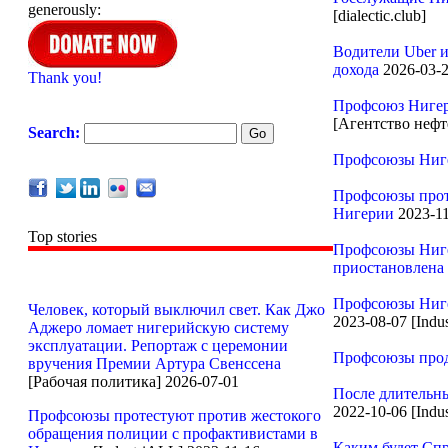
generously:
[dialectic.club]
Водители Uber и
дохода
2026-03-2
Thank you!
Профсоюз Нигери
[Агентство нефт
Search:
Профсоюзы Ниге
Профсоюзы прот
Нигерии
2023-11
Top stories
Профсоюзы Ниге
приостановлена
Профсоюзы Ниге
Человек, который выключил свет. Как Джо
2023-08-07 [Indu
Аджеро ломает нигерийскую систему
эксплуатации. Репортаж с церемонии
Профсоюзы прод
вручения Премии Артура Свенссена
[Рабочая политика] 2026-07-01
После длительн
2022-10-06 [Indu
Профсоюзы протестуют против жестокого
обращения полиции с профактивистами в
Каким будет Спр