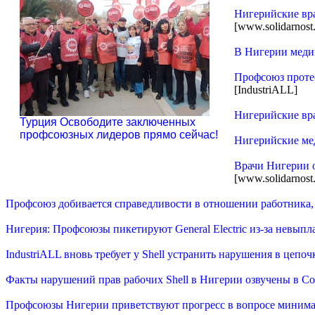
Нигерийские вра
[www.solidarnost.
В Нигерии меди
Профсоюз протес
[IndustriALL]
Нигерийские вра
Турция Освободите заключенных
профсоюзных лидеров прямо сейчас!
Нигерийские ме
Врачи Нигерии о
[www.solidarnost.
Профсоюз добивается справедливости в отношении работника,
Нигерия: Профсоюзы пикетируют General Electric из-за невып
IndustriALL вновь требует у Shell устранить нарушения в цепоч
Факты нарушений прав рабочих Shell в Нигерии озвучены в С
Профсоюзы Нигерии приветствуют прогресс в вопросе минима