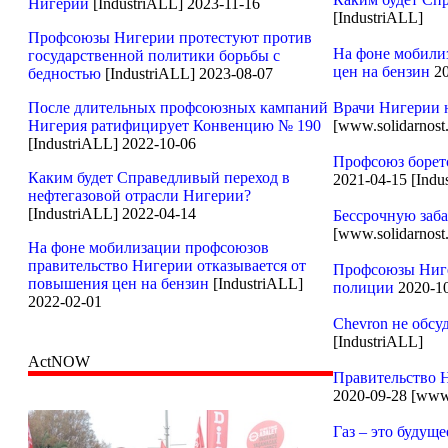
Нигерии
[IndustriALL] 2023-11-16
[IndustriALL]
Профсоюзы Нигерии протестуют против
На фоне мобили
государственной политики борьбы с
цен на бензин
20
бедностью
[IndustriALL] 2023-08-07
После длительных профсоюзных кампаний
Врачи Нигерии н
Нигерия ратифицирует Конвенцию № 190
[www.solidarnost.
[IndustriALL] 2022-10-06
Профсоюз боретс
Каким будет Справедливый переход в
2021-04-15 [Indu
нефтегазовой отрасли Нигерии?
[IndustriALL] 2022-04-14
Бессрочную заба
[www.solidarnost.
На фоне мобилизации профсоюзов
правительство Нигерии отказывается от
Профсоюзы Ниге
повышения цен на бензин
[IndustriALL]
полиции
2020-10
2022-02-01
Chevron не обсу
[IndustriALL]
ActNOW
Правительство 
2020-09-28 [www.
Газ – это будущ