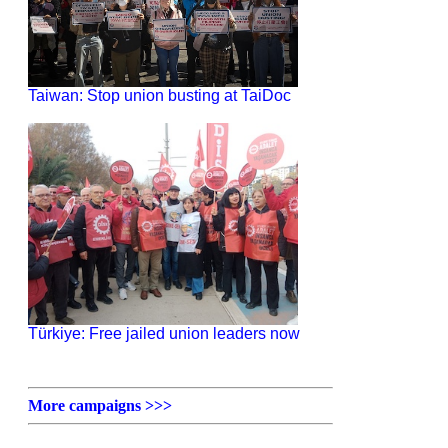
Taiwan: Stop union busting at TaiDoc
Türkiye: Free jailed union leaders now
More campaigns >>>