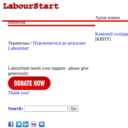
Архів новин
Indonesia
Кампанії солідар
[КВПУ]
Українська /
Підключитися до розсилки
Labourstart
LabourStart needs your support - please give
generously:
Thank you!
Search: