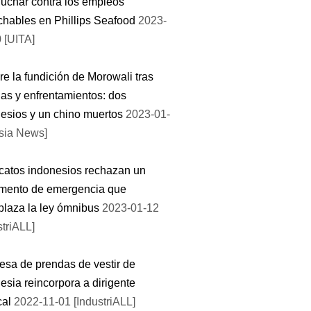
luchar contra los empleos
hables en Phillips Seafood
2023-
 [UITA]
e la fundición de Morowali tras
as y enfrentamientos: dos
esios y un chino muertos
2023-01-
sia News]
catos indonesios rechazan un
amento de emergencia que
laza la ley ómnibus
2023-01-12
striALL]
sa de prendas de vestir de
esia reincorpora a dirigente
cal
2022-11-01 [IndustriALL]