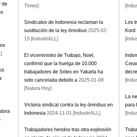
r de
Times]
[Indu
us
Sindicatos de Indonesia reclaman la
Los t
sustitución de la ley ómnibus
2025-02-
Kord 
15 [IndustriALL]
[Indu
dos
]
El viceministro de Trabajo, Noel,
Indon
confirmó que la huelga de 10.000
Crea
os
trabajadores de Sritex en Yakarta ha
decre
a
sido cancelada debido a
2025-01-09
[Indu
[Natura Hoy]
La ne
Victoria sindical contra la ley ómnibus en
para
adora
Indonesia
2024-11-01 [IndustriALL]
[Indu
e
Trabajadores heridos tras otra explosión
Traba