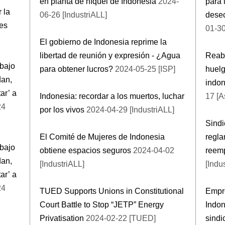
en planta de níquel de Indonesia
2024-
para 
 la
06-26 [IndustriALL]
desec
les
01-30
El gobierno de Indonesia reprime la
libertad de reunión y expresión - ¿Agua
Reabr
abajo
para obtener lucros?
2024-05-25 [ISP]
huelg
dan,
indon
ar’ a
Indonesia: recordar a los muertos, luchar
17 [A
24
por los vivos
2024-04-29 [IndustriALL]
Sindi
El Comité de Mujeres de Indonesia
regl
abajo
obtiene espacios seguros
2024-04-02
reemp
dan,
[IndustriALL]
[Indu
ar’ a
24
TUED Supports Unions in Constitutional
Empre
Court Battle to Stop “JETP” Energy
Indon
Privatisation
2024-02-22 [TUED]
sindi