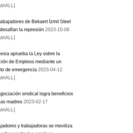
striALL]
rabajadores de Bekaert İzmit Steel
desafían la represión
2023-10-06
striALL]
esia aprueba la Ley sobre la
ción de Empleos mediante un
to de emergencia
2023-04-12
striALL]
gociación sindical logra beneficios
 las madres
2023-02-17
striALL]
jadores y trabajadoras se moviliza