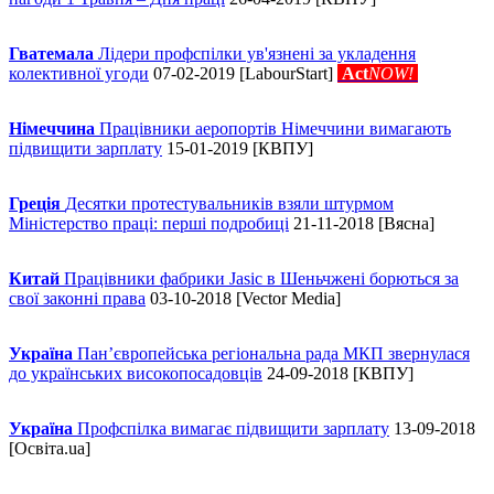
Гватемала
Лідери профспілки ув'язнені за укладення
колективної угоди
07-02-2019 [LabourStart]
Act
NOW!
Німеччина
Працівники аеропортів Німеччини вимагають
підвищити зарплату
15-01-2019 [КВПУ]
Греція
Десятки протестувальників взяли штурмом
Міністерство праці: перші подробиці
21-11-2018 [Вясна]
Китай
Працівники фабрики Jasic в Шеньчжені борються за
свої законні права
03-10-2018 [Vector Media]
Україна
Пан’європейська регіональна рада МКП звернулася
до українських високопосадовців
24-09-2018 [КВПУ]
Україна
Профспілка вимагає підвищити зарплату
13-09-2018
[Освіта.ua]