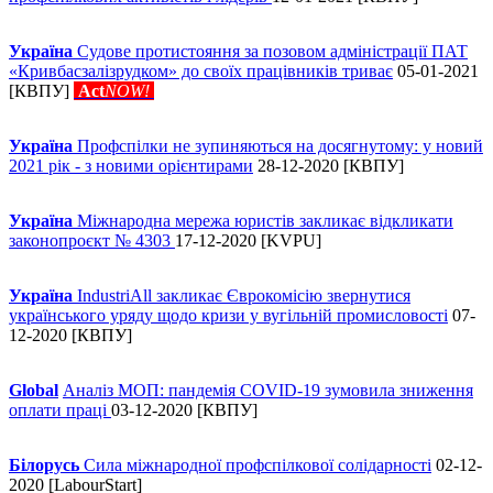
Україна
Судове протистояння за позовом адміністрації ПАТ
«Кривбасзалізрудком» до своїх працівників триває
05-01-2021
[КВПУ]
Act
NOW!
Україна
Профспілки не зупиняються на досягнутому: у новий
2021 рік - з новими орієнтирами
28-12-2020 [КВПУ]
Україна
Міжнародна мережа юристів закликає відкликати
законопроєкт № 4303
17-12-2020 [KVPU]
Україна
IndustriAll закликає Єврокомісію звернутися
українського уряду щодо кризи у вугільній промисловості
07-
12-2020 [КВПУ]
Global
Аналіз МОП: пандемія COVID-19 зумовила зниження
оплати праці
03-12-2020 [КВПУ]
Білорусь
Сила міжнародної профспілкової солідарності
02-12-
2020 [LabourStart]