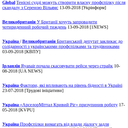
Global
Тенісні судді можуть створити власну профспілку після
скандалу з Сереною Вільямс
13-09-2018 [Укрінформ]
Великобританія
У Британії хочуть запровадити
чотириденний робочий тиждень
13-09-2018 [1NEWS]
Україна
/
Великобританія
Британський депутат закликає до
солідарності з українськими профспілками та трудівниками
03-09-2018 [КВПУ]
Ірландія
Ryanair почала скасовувати рейси через страйк
10-
08-2018 [UA NEWS]
Україна
Фактори, які впливають на рівень бідності в Україні
23-07-2018 [Трудові ініціативи]
Україна
«АрселорМіттал Кривий Ріг» призупинив роботу
17-
05-2018 [KVPU]
Україна
Профспілки вимагать від влади діалогу задля