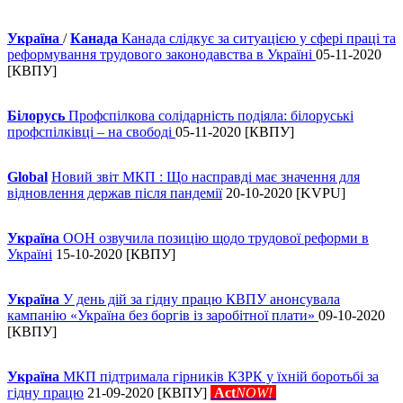
Україна
/
Канада
Канада слідкує за ситуацією у сфері праці та
реформування трудового законодавства в Україні
05-11-2020
[КВПУ]
Білорусь
Профспілкова солідарність подіяла: білоруські
профспілківці – на свободі
05-11-2020 [КВПУ]
Global
Новий звіт МКП : Що насправді має значення для
відновлення держав після пандемії
20-10-2020 [KVPU]
Україна
ООН озвучила позицію щодо трудової реформи в
Україні
15-10-2020 [КВПУ]
Україна
У день дій за гідну працю КВПУ анонсувала
кампанію «Україна без боргів із заробітної плати»
09-10-2020
[КВПУ]
Україна
МКП підтримала гірників КЗРК у їхній боротьбі за
гідну працю
21-09-2020 [КВПУ]
Act
NOW!