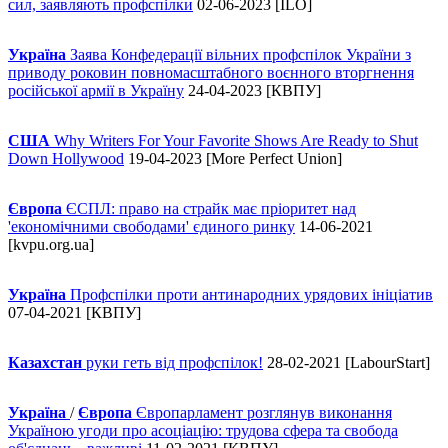
сил, заявляють профспілки
02-06-2023 [ILO]
Україна
Заява Конфедерації вільних профспілок України з
приводу роковин повномасштабного воєнного вторгнення
російської армії в Україну
24-04-2023 [КВПУ]
США
Why Writers For Your Favorite Shows Are Ready to Shut
Down Hollywood
19-04-2023 [More Perfect Union]
Європа
ЄСПЛ: право на страйк має пріоритет над
'економічними свободами' єдиного ринку
14-06-2021
[kvpu.org.ua]
Україна
Профспілки проти антинародних урядових ініціатив
07-04-2021 [КВПУ]
Казахстан
руки геть від профспілок!
28-02-2021 [LabourStart]
Україна
/
Європа
Європарламент розглянув виконання
Україною угоди про асоціацію: трудова сфера та свобода