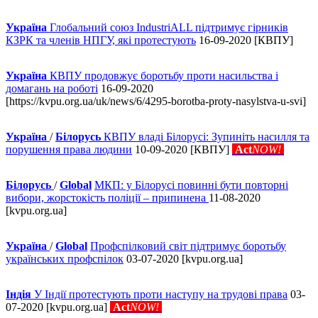
Україна
Глобальний союз IndustriALL підтримує гірників
КЗРК та членів НПГУ, які протестують
16-09-2020 [КВПУ]
Україна
КВПУ продовжує боротьбу проти насильства і
домагань на роботі
16-09-2020
[https://kvpu.org.ua/uk/news/6/4295-borotba-proty-nasylstva-u-svi]
Україна
/
Білорусь
КВПУ владі Білорусі: Зупиніть насилля та
порушення права людини
10-09-2020 [КВПУ]
Act
NOW!
Білорусь
/
Global
МКП: у Білорусі повинні бути повторні
вибори, жорстокість поліції – припинена
11-08-2020
[kvpu.org.ua]
Україна
/
Global
Профспілковий світ підтримує боротьбу
українських профспілок
03-07-2020 [kvpu.org.ua]
Індія
У Індії протестують проти наступу на трудові права
03-
07-2020 [kvpu.org.ua]
Act
NOW!