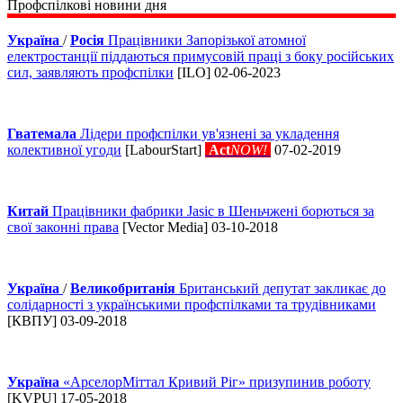
Профспілкові новини дня
Україна
/
Росія
Працівники Запорізької атомної
електростанції піддаються примусовій праці з боку російських
сил, заявляють профспілки
[ILO] 02-06-2023
Гватемала
Лідери профспілки ув'язнені за укладення
колективної угоди
[LabourStart]
Act
NOW!
07-02-2019
Китай
Працівники фабрики Jasic в Шеньчжені борються за
свої законні права
[Vector Media] 03-10-2018
Україна
/
Великобританія
Британський депутат закликає до
солідарності з українськими профспілками та трудівниками
[КВПУ] 03-09-2018
Україна
«АрселорМіттал Кривий Ріг» призупинив роботу
[KVPU] 17-05-2018