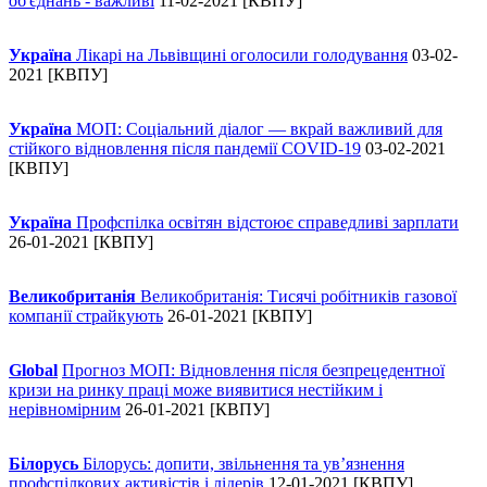
об'єднань - важливі
11-02-2021 [КВПУ]
Україна
Лікарі на Львівщині оголосили голодування
03-02-
2021 [КВПУ]
Україна
МОП: Соціальний діалог — вкрай важливий для
стійкого відновлення після пандемії COVID-19
03-02-2021
[КВПУ]
Україна
Профспілка освітян відстоює справедливі зарплати
26-01-2021 [КВПУ]
Великобританія
Великобританія: Тисячі робітників газової
компанії страйкують
26-01-2021 [КВПУ]
Global
Прогноз МОП: Відновлення після безпрецедентної
кризи на ринку праці може виявитися нестійким і
нерівномірним
26-01-2021 [КВПУ]
Білорусь
Білорусь: допити, звільнення та ув’язнення
профспілкових активістів і лідерів
12-01-2021 [КВПУ]