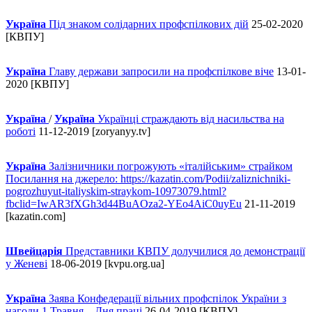
Україна
Під знаком солідарних профспілкових дій
25-02-2020
[КВПУ]
Україна
Главу держави запросили на профспілкове віче
13-01-
2020 [КВПУ]
Україна
/
Україна
Українці страждають від насильства на
роботі
11-12-2019 [zoryanyy.tv]
Україна
Залізничники погрожують «італійським» страйком
Посилання на джерело: https://kazatin.com/Podii/zaliznichniki-
pogrozhuyut-italiyskim-straykom-10973079.html?
fbclid=IwAR3fXGh3d44BuAOza2-YEo4AiC0uyEu
21-11-2019
[kazatin.com]
Швейцарія
Представники КВПУ долучилися до демонстрації
у Женеві
18-06-2019 [kvpu.org.ua]
Україна
Заява Конфедерації вільних профспілок України з
нагоди 1 Травня – Дня праці
26-04-2019 [КВПУ]