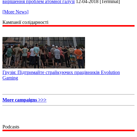
вирішення проблем атомної галузі
12-04-2018 [Terminal]
[More News]
Кампанії солідарності
Грузія: Підтримайте страйкуючих працівників Evolution
Gaming
More campaigns >>>
Podcasts