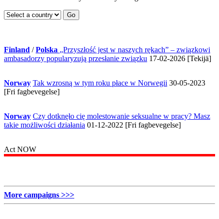
Finland
/
Polska
„Przyszłość jest w naszych rękach” – związkowi
ambasadorzy popularyzują przesłanie związku
17-02-2026 [Tekijä]
Norway
Tak wzrosną w tym roku płace w Norwegii
30-05-2023
[Fri fagbevegelse]
Norway
Czy dotknęło cię molestowanie seksualne w pracy? Masz
takie możliwości działania
01-12-2022 [Fri fagbevegelse]
Act NOW
More campaigns >>>