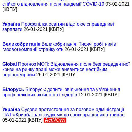
стійкого відновлення після пандемії COVID-19
03-02-2021
[КВПУ]
Україна
Профспілка освітян відстоює справедливі
зарплати
26-01-2021 [КВПУ]
Великобританія
Великобританія: Тисячі робітників
газової компанії страйкують
26-01-2021 [КВПУ]
Global
Прогноз МОП: Відновлення після безпрецедентної
кризи на ринку праці може виявитися нестійким і
нерівномірним
26-01-2021 [КВПУ]
Білорусь
Білорусь: допити, звільнення та ув’язнення
профспілкових активістів і лідерів
12-01-2021 [КВПУ]
Україна
Судове протистояння за позовом адміністрації
ПАТ «Кривбасзалізрудком» до своїх працівників триває
05-01-2021 [КВПУ]
Act
NOW!