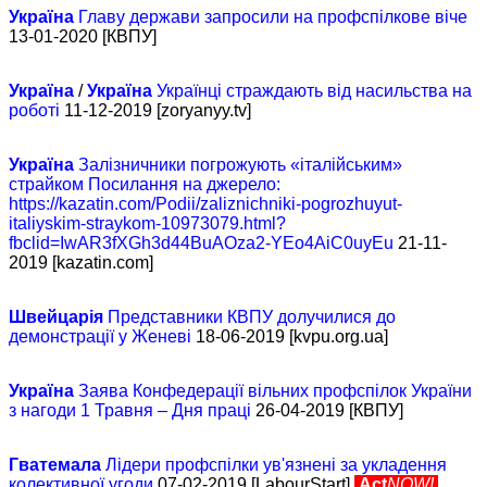
Україна
Главу держави запросили на профспілкове віче
13-01-2020 [КВПУ]
Україна
/
Україна
Українці страждають від насильства на
роботі
11-12-2019 [zoryanyy.tv]
Україна
Залізничники погрожують «італійським»
страйком Посилання на джерело:
https://kazatin.com/Podii/zaliznichniki-pogrozhuyut-
italiyskim-straykom-10973079.html?
fbclid=IwAR3fXGh3d44BuAOza2-YEo4AiC0uyEu
21-11-
2019 [kazatin.com]
Швейцарія
Представники КВПУ долучилися до
демонстрації у Женеві
18-06-2019 [kvpu.org.ua]
Україна
Заява Конфедерації вільних профспілок України
з нагоди 1 Травня – Дня праці
26-04-2019 [КВПУ]
Гватемала
Лідери профспілки ув'язнені за укладення
колективної угоди
07-02-2019 [LabourStart]
Act
NOW!