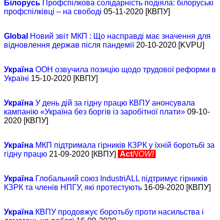
Білорусь
Профспілкова солідарність подіяла: білоруські
профспілківці – на свободі
05-11-2020 [КВПУ]
Global
Новий звіт МКП : Що насправді має значення для
відновлення держав після пандемії
20-10-2020 [KVPU]
Україна
ООН озвучила позицію щодо трудової реформи в
Україні
15-10-2020 [КВПУ]
Україна
У день дій за гідну працю КВПУ анонсувала
кампанію «Україна без боргів із заробітної плати»
09-10-
2020 [КВПУ]
Україна
МКП підтримала гірників КЗРК у їхній боротьбі за
гідну працю
21-09-2020 [КВПУ]
Act
NOW!
Україна
Глобальний союз IndustriALL підтримує гірників
КЗРК та членів НПГУ, які протестують
16-09-2020 [КВПУ]
Україна
КВПУ продовжує боротьбу проти насильства і