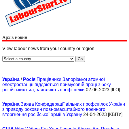
Архів новин
View labour news from your country or region:
Україна
/
Росія
Працівники Запорізької атомної
електростанції піддаються примусовій праці з боку
російських сил, заявляють профспілки
02-06-2023 [ILO]
Україна
Заява Конфедерації вільних профспілок України
з приводу роковин повномасштабного воєнного
вторгнення російської армії в Україну
24-04-2023 [КВПУ]
США
Why Writers For Your Favorite Shows Are Ready to