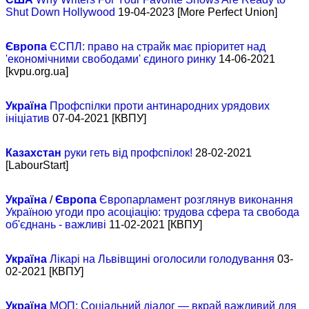
Shut Down Hollywood
19-04-2023 [More Perfect Union]
Європа
ЄСПЛ: право на страйк має пріоритет над
'економічними свободами' єдиного ринку
14-06-2021
[kvpu.org.ua]
Україна
Профспілки проти антинародних урядових
ініціатив
07-04-2021 [КВПУ]
Казахстан
руки геть від профспілок!
28-02-2021
[LabourStart]
Україна
/
Європа
Європарламент розглянув виконання
Україною угоди про асоціацію: трудова сфера та свобода
об'єднань - важливі
11-02-2021 [КВПУ]
Україна
Лікарі на Львівщині оголосили голодування
03-
02-2021 [КВПУ]
Україна
МОП: Соціальний діалог — вкрай важливий для