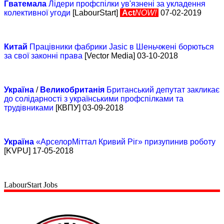
Гватемала
Лідери профспілки ув'язнені за укладення
колективної угоди
[LabourStart]
Act
NOW!
07-02-2019
Китай
Працівники фабрики Jasic в Шеньчжені борються
за свої законні права
[Vector Media] 03-10-2018
Україна
/
Великобританія
Британський депутат закликає
до солідарності з українськими профспілками та
трудівниками
[КВПУ] 03-09-2018
Україна
«АрселорМіттал Кривий Ріг» призупинив роботу
[KVPU] 17-05-2018
LabourStart Jobs