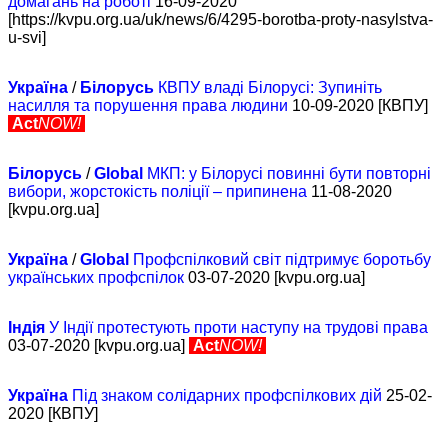
домагань на роботі
16-09-2020
[https://kvpu.org.ua/uk/news/6/4295-borotba-proty-nasylstva-
u-svi]
Україна
/
Білорусь
КВПУ владі Білорусі: Зупиніть
насилля та порушення права людини
10-09-2020 [КВПУ]
Act
NOW!
Білорусь
/
Global
МКП: у Білорусі повинні бути повторні
вибори, жорстокість поліції – припинена
11-08-2020
[kvpu.org.ua]
Україна
/
Global
Профспілковий світ підтримує боротьбу
українських профспілок
03-07-2020 [kvpu.org.ua]
Індія
У Індії протестують проти наступу на трудові права
03-07-2020 [kvpu.org.ua]
Act
NOW!
Україна
Під знаком солідарних профспілкових дій
25-02-
2020 [КВПУ]