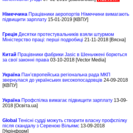
Німеччина
Працівники аеропортів Німеччини вимагають
підвищити зарплату
15-01-2019 [КВПУ]
Греція
Десятки протестувальників взяли штурмом
Міністерство праці: перші подробиці
21-11-2018 [Вясна]
Китай
Працівники фабрики Jasic в Шеньчжені борються
за свої законні права
03-10-2018 [Vector Media]
Україна
Пан’європейська регіональна рада МКП
звернулася до українських високопосадовців
24-09-2018
[КВПУ]
Україна
Профспілка вимагає підвищити зарплату
13-09-
2018 [Освіта.ua]
Global
Тенісні судді можуть створити власну профспілку
після скандалу з Сереною Вільямс
13-09-2018
[Укрінформ]