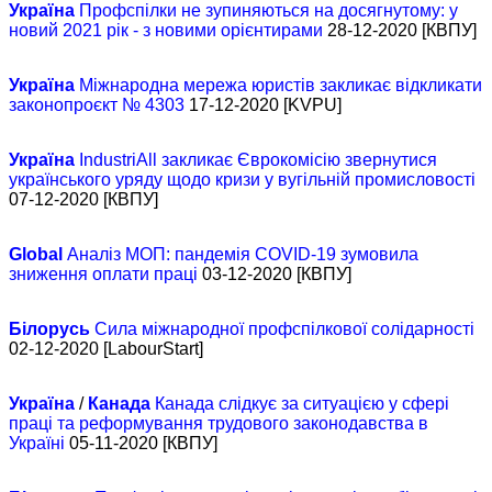
Україна
Профспілки не зупиняються на досягнутому: у
новий 2021 рік - з новими орієнтирами
28-12-2020 [КВПУ]
Україна
Міжнародна мережа юристів закликає відкликати
законопроєкт № 4303
17-12-2020 [KVPU]
Україна
IndustriAll закликає Єврокомісію звернутися
українського уряду щодо кризи у вугільній промисловості
07-12-2020 [КВПУ]
Global
Аналіз МОП: пандемія COVID-19 зумовила
зниження оплати праці
03-12-2020 [КВПУ]
Білорусь
Сила міжнародної профспілкової солідарності
02-12-2020 [LabourStart]
Україна
/
Канада
Канада слідкує за ситуацією у сфері
праці та реформування трудового законодавства в
Україні
05-11-2020 [КВПУ]