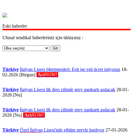
Eski haberler
Ulusal sendikal haberleriniz için tıklayınız :
Türkiye
İtalyan Lisesi öğretmenleri: Eşit işe eşit ücret istiyoruz
18-
02-2026 [Birgun]
Act
NOW!
Türkiye
İtalyan Lisesi ilk ders zilinde grev pankartı asılacak
28-01-
2026 [Nu]
Türkiye
İtalyan Lisesi ilk ders zilinde grev pankartı asılacak
28-01-
2026 [Nu]
Act
NOW!
Türkiye
Özel İtalyan Lisesi'nde eğitim grevle başlıyor
27-01-2026