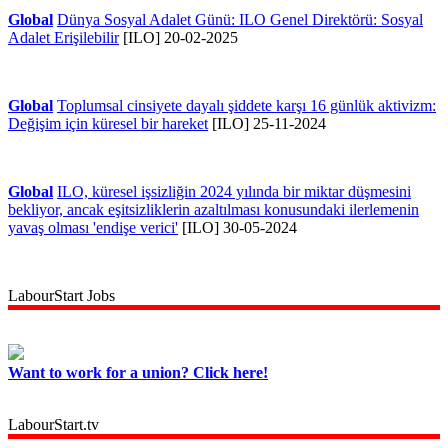
Global
Dünya Sosyal Adalet Günü: ILO Genel Direktörü: Sosyal
Adalet Erişilebilir
[ILO] 20-02-2025
Global
Toplumsal cinsiyete dayalı şiddete karşı 16 günlük aktivizm:
Değişim için küresel bir hareket
[ILO] 25-11-2024
Global
ILO, küresel işsizliğin 2024 yılında bir miktar düşmesini
bekliyor, ancak eşitsizliklerin azaltılması konusundaki ilerlemenin
yavaş olması 'endişe verici'
[ILO] 30-05-2024
LabourStart Jobs
Want to work for a union? Click here!
LabourStart.tv