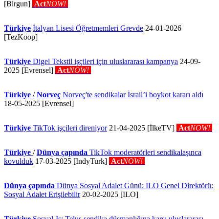
[Birgun]
Act
NOW!
Türkiye
İtalyan Lisesi Öğretmemleri Grevde
24-01-2026
[TezKoop]
Türkiye
Digel Tekstil işçileri için uluslararası kampanya
24-09-
2025 [Evrensel]
Act
NOW!
Türkiye
/
Norveç
Norveç'te sendikalar İsrail’i boykot kararı aldı
18-05-2025 [Evrensel]
Türkiye
TikTok işçileri direniyor
21-04-2025 [İlkeTV]
Act
NOW!
Türkiye
/
Dünya çapında
TikTok moderatörleri sendikalaşınca
kovulduk
17-03-2025 [IndyTurk]
Act
NOW!
Dünya çapında
Dünya Sosyal Adalet Günü: ILO Genel Direktörü:
Sosyal Adalet Erişilebilir
20-02-2025 [ILO]
Türkiye
Sosyal-Is: Telus sendika düşmanlığına karşı uluslararası