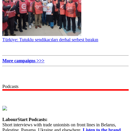
Türkiye: Tutuklu sendikacıları derhal serbest bırakın
More campaigns >>>
Podcasts
LabourStart Podcasts:
Short interviews with trade unionists on front lines in Belarus,
Palestine, Panama, Ukraine and elsewhere.
Listen to the brand