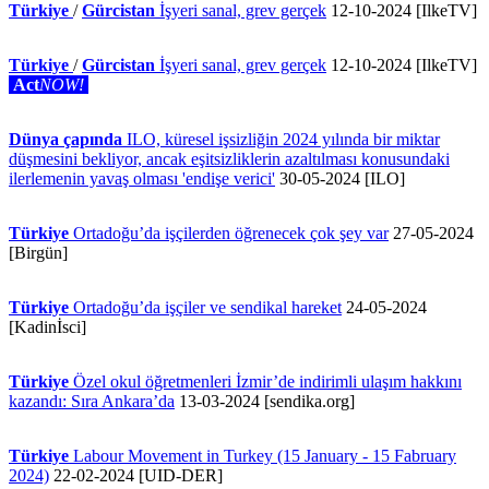
Türkiye
/
Gürcistan
İşyeri sanal, grev gerçek
12-10-2024 [IlkeTV]
Türkiye
/
Gürcistan
İşyeri sanal, grev gerçek
12-10-2024 [IlkeTV]
Act
NOW!
Dünya çapında
ILO, küresel işsizliğin 2024 yılında bir miktar
düşmesini bekliyor, ancak eşitsizliklerin azaltılması konusundaki
ilerlemenin yavaş olması 'endişe verici'
30-05-2024 [ILO]
Türkiye
Ortadoğu’da işçilerden öğrenecek çok şey var
27-05-2024
[Birgün]
Türkiye
Ortadoğu’da işçiler ve sendikal hareket
24-05-2024
[Kadinİsci]
Türkiye
Özel okul öğretmenleri İzmir’de indirimli ulaşım hakkını
kazandı: Sıra Ankara’da
13-03-2024 [sendika.org]
Türkiye
Labour Movement in Turkey (15 January - 15 Fabruary
2024)
22-02-2024 [UID-DER]