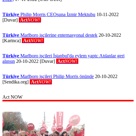
Türkiye
Philip Morris CEOsuna İzmir Mektubu
10-11-2022
[Duvar]
Act
NOW!
Türkiye
Marlboro işçilerine enternasyonal destek
20-10-2022
[Karinca]
Act
NOW!
Türkiye
Marlboro işçileri İstanbul'da eylem yaptı: Atılanlar geri
alınsın
20-10-2022 [Duvar]
Act
NOW!
Türkiye
Marlboro işçileri Philip Morris önünde
20-10-2022
[Sendika.org]
Act
NOW!
Act NOW