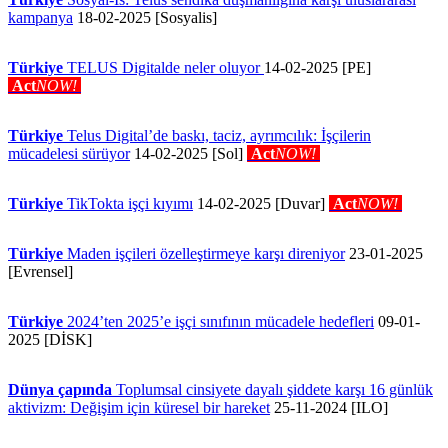
kampanya
18-02-2025 [Sosyalis]
Türkiye
TELUS Digitalde neler oluyor
14-02-2025 [PE]
Act
NOW!
Türkiye
Telus Digital’de baskı, taciz, ayrımcılık: İşçilerin
mücadelesi sürüyor
14-02-2025 [Sol]
Act
NOW!
Türkiye
TikTokta işçi kıyımı
14-02-2025 [Duvar]
Act
NOW!
Türkiye
Maden işçileri özelleştirmeye karşı direniyor
23-01-2025
[Evrensel]
Türkiye
2024’ten 2025’e işçi sınıfının mücadele hedefleri
09-01-
2025 [DİSK]
Dünya çapında
Toplumsal cinsiyete dayalı şiddete karşı 16 günlük
aktivizm: Değişim için küresel bir hareket
25-11-2024 [ILO]