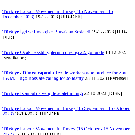
Türkiye
Labour Movement in Turkey (15 November - 15
December 2023)
19-12-2023 [UİD-DER]
Türkiye
İşçi ve Emekçiler Bursa'dan Seslendi
19-12-2023 [UİD-
DER]
Türkiye
Özak Tekstil işçilerinin direnişi 22. gününde
18-12-2023
[sendika.org]
Türkiye
/
Dünya çapında
Textile workers who produce for Zara,
H&M, Hugo Boss are calling for solidarity
28-11-2023 [Evrensel]
Türkiye
İstanbul'da vergide adalet mitingi
22-10-2023 [DİSK]
Türkiye
Labour Movement in Turkey (15 September - 15 October
2023)
18-10-2023 [UID-DER]
Türkiye
Labour Movement in Turkey (15 October - 15 November
2022)
17-11-2022 [UİD-DER]