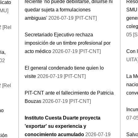
reciente 'no puede debilitarse, diluirse ni
Resol
icato
quedar sujeta a formulaciones
SMU a
SMU]
ambiguas'
2026-07-19 [PIT-CNT]
gener
coleg
 [Rel
Secretariado Ejecutivo rechaza
05 [
imposición de un timbre profesional por
acto médico
2026-07-19 [PIT-CNT]
Con l
ia,
UITA
02
El general condenado tiene quien lo
visite
2026-07-19 [PIT-CNT]
La M
nacio
 [Rel
PIT-CNT ante el fallecimiento de Patricia
conv
Bouzas
2026-07-19 [PIT-CNT]
Incum
no
Instituto Cuesta Duarte proyecta
07-05
'exportar' su experiencia y
conocimiento acumulado
2026-07-19
Salva
ción