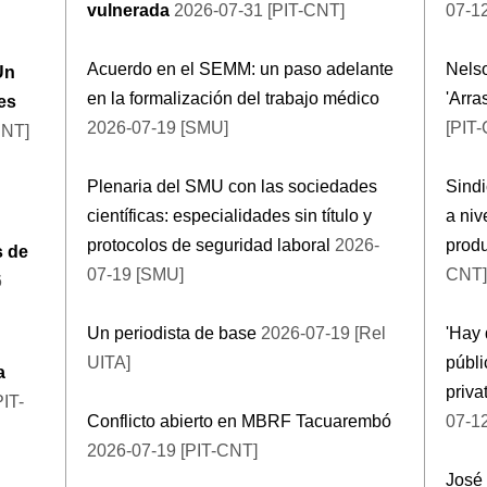
vulnerada
2026-07-31 [PIT-CNT]
07-12
Acuerdo en el SEMM: un paso adelante
Nelso
Un
en la formalización del trabajo médico
'Arra
des
2026-07-19 [SMU]
[PIT
CNT]
Plenaria del SMU con las sociedades
Sindi
científicas: especialidades sin título y
a niv
protocolos de seguridad laboral
2026-
produ
s de
07-19 [SMU]
CNT]
6
Un periodista de base
2026-07-19 [Rel
'Hay 
UITA]
públi
a
priva
IT-
Conflicto abierto en MBRF Tacuarembó
07-1
2026-07-19 [PIT-CNT]
José 