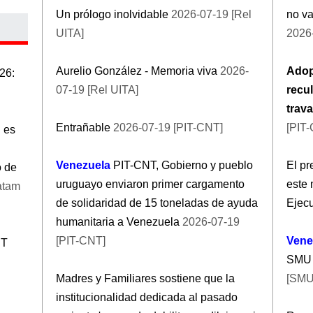
Un prólogo inolvidable
2026-07-19 [Rel
no va
UITA]
2026
Aurelio González - Memoria viva
2026-
Adopt
26:
07-19 [Rel UITA]
recul
trava
Entrañable
2026-07-19 [PIT-CNT]
[PIT
n es
Venezuela
PIT-CNT, Gobierno y pueblo
El pr
o de
uruguayo enviaron primer cargamento
este 
atam
de solidaridad de 15 toneladas de ayuda
Ejecu
humanitaria a Venezuela
2026-07-19
[PIT-CNT]
Vene
RT
SMU 
Madres y Familiares sostiene que la
[SMU
institucionalidad dedicada al pasado