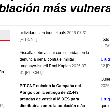
blación más vulner
actividades en todo el país
2026-07-31
[PIT-CNT]
Todo 
UITA
Fiscalía debe actuar con celeridad en la
denuncia penal contra el militar
Urug
uruguayo-israelí Roni Kaplan
2026-07-
12 [R
más
31 [PIT-CNT]
Quien
PIT-CNT culminó la Campaña del
2026-
Abrigo con la entrega de 22.443
prendas de vestir al MIDES para
Urug
NT]
distribuirlas entre la población más
que e