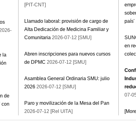
[PIT-CNT]
empre
sober
Llamado laboral: provisión de cargo de
país'
los
Alta Dedicación de Medicina Familiar y
2026-
Comunitaria
2026-07-12 [SMU]
SUNC
en r
Abren inscripciones para nuevos cursos
colec
 la
de DPMC
2026-07-12 [SMU]
ión
Conf
Asamblea General Ordinaria SMU: julio
Indus
2026
2026-07-12 [SMU]
reduc
07-0
ón de
Paro y movilización de la Mesa del Pan
T con
2026-07-12 [Rel UITA]
[Mor