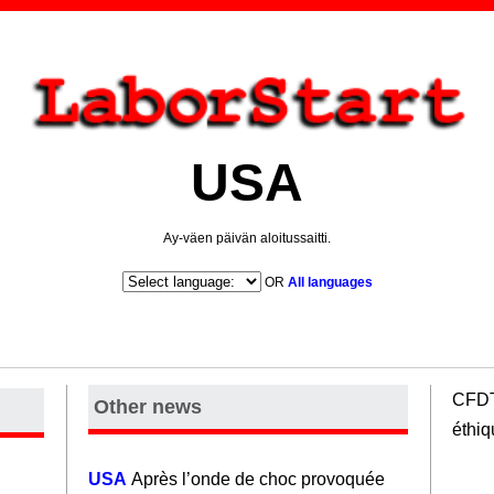
USA
Ay-väen päivän aloitussaitti.
OR
All languages
CFDT 
Other news
éthi
USA
Après l’onde de choc provoquée