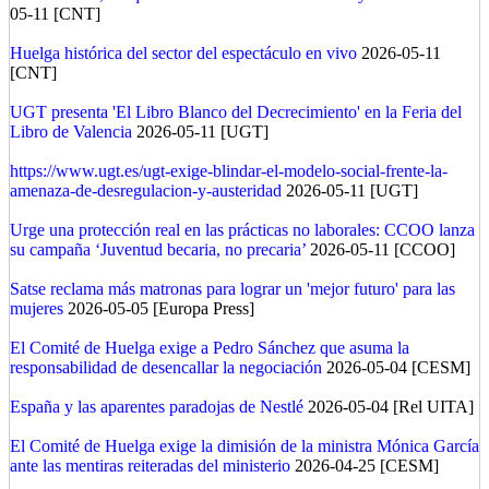
05-11 [CNT]
Huelga histórica del sector del espectáculo en vivo
2026-05-11
[CNT]
UGT presenta 'El Libro Blanco del Decrecimiento' en la Feria del
Libro de Valencia
2026-05-11 [UGT]
https://www.ugt.es/ugt-exige-blindar-el-modelo-social-frente-la-
amenaza-de-desregulacion-y-austeridad
2026-05-11 [UGT]
Urge una protección real en las prácticas no laborales: CCOO lanza
su campaña ‘Juventud becaria, no precaria’
2026-05-11 [CCOO]
Satse reclama más matronas para lograr un 'mejor futuro' para las
mujeres
2026-05-05 [Europa Press]
El Comité de Huelga exige a Pedro Sánchez que asuma la
responsabilidad de desencallar la negociación
2026-05-04 [CESM]
España y las aparentes paradojas de Nestlé
2026-05-04 [Rel UITA]
El Comité de Huelga exige la dimisión de la ministra Mónica García
ante las mentiras reiteradas del ministerio
2026-04-25 [CESM]