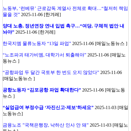
노동부, ‘런베뮤’ 근로감독 계열사 전체로 확대…“철저히 책임
물을 것”
2025-11-06 [한겨레]
양대 노총, 정년연장 연내 입법 촉구…“여당, 구체적 법안 내
놔야”
2025-11-06 [한겨레]
한국지엠 물류노동자 “13일 파업”
2025-11-06 [매일노동뉴스 ]
“노조파괴 태가비엠, 대학가서 퇴출해야”
2025-11-06 [매일노
동뉴스 ]
“공항파업 두 달간 국토부 한 번도 오지 않았다”
2025-11-06
[매일노동뉴스 ]
공항노동자 “김포공항 파업 확대한다”
2025-11-06 [매일노동
뉴스 ]
“실업급여 부정수급 ‘자진신고·제보’하세요”
2025-11-03 [매일
노동뉴스]
금융노조 ”국책은행장, 낙하산 인사 안 돼”
2025-11-03 [매일노