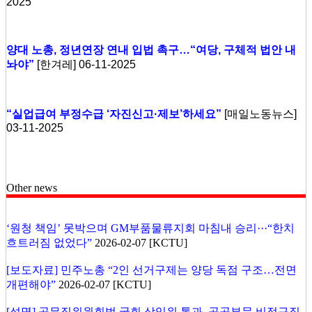
2025
양대 노총, 정년연장 연내 입법 촉구…“여당, 구체적 법안 내
놔야”
[한겨레] 06-11-2025
“실업급여 부정수급 ‘자진신고·제보’하세요”
[매일노동뉴스]
03-11-2025
Other news
‘원청 책임’ 못박으며 GM부품물류지회 마침내 승리···“한치
흐트러짐 없었다”
2026-02-07 [KCTU]
[보도자료] 민주노총 “2인 선거구제는 양당 독점 구조…전면
개편해야”
2026-02-07 [KCTU]
[성명] 공무직위원회법 국회 상임위 통과, 공공부문 비정규직