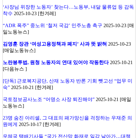
‘사장님 위장한 노동자’ 찾는다…노동부, 내달 물류업 등 감독
착수
2025-10-23 [한겨레]
“ADR 폭주” 중노위 ‘철저 국감’ 민주노총 촉구
2025-10-23 [매
일노동뉴스]
김영훈 장관 ‘여성고용정책과 폐지’ 사과 뜻 밝혀
2025-10-23
[매일노동뉴스]
노란봉투법, 원청 노동자의 연대 있어야 작동한다
2025-10-21
[다음뉴스 ]
[단독] 근로복지공단, 산재 노동자 반론 기회 뺏고선 “업무 미
숙”
2025-10-21 [한겨레]
국토정보공사노조 “어명소 사장 퇴진해야”
2025-10-21 [매일
노동뉴스]
23명 숨진 아리셀, 그 대표의 패가망신을 걱정하는 우재준 의
원에게
2025-10-17 [한겨레]
우체국 택배기사들 “국가 전산망 화재로 일감 날아가…대책