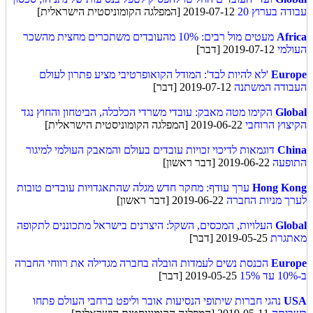
עבודה בערוץ 20
2019-07-12 [המפלגה הקומוניסטית הישראלית]
Africa
מעטים מול רבים: 10% מהעובדים משתכרים מחצית מהשכר
העולמי
2019-07-12 [דבר]
Europe
'לא להיות לבד': המודל הקואופרטיבי מציע פתרון לעולם
העבודה המשתנה
2019-07-12 [דבר]
Global
הקימו מטה מאבק: עובדי משרדי הכלכלה, הביטחון והחוץ נגד
הקיצוץ הרוחבי
2019-06-22 [המפלגה הקומוניסטית הישראלית]
China
דוגמאות לדיכוי זכויות עובדים בעולם והמאבק העולמי למיגור
התופעה
2019-06-22 [דבר ראשון]
Hong Kong
ערך עודף: מחקר חדש מגלה שהתאגדויות עובדים טובות
לערך מניות החברה
2019-06-22 [דבר ראשון]
Global
העלויות, המכסים, השקל: היצרנים בישראל מתכוננים לתקופה
מאתגרת
2019-05-25 [דבר]
Europe
הכנסת נשים לעמדות הובלה בחברה מגדילה את רווחי החברה
ב-10% עד 15%
2019-05-25 [דבר]
USA
נהגי חברות שיתופי הנסיעות אובר וליפט ברחבי העולם פתחו