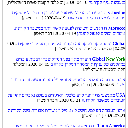
במגבלות נגיף הקורונה
2020-04-19 [המפלגה הקומוניסטית הישראלית]
Jordan
ארגון העבודה הבינ'ל: שיתופי פעולה בין עובדים למעסיקים
מסייעים לצמצום נזקים בעת משבר
2020-04-19 [דבר ראשון]
Morocco
דו'ח: נשים חשופות לפגיעה קשה יותר ממשבר הקורונה,
איגודים יכולים לפעול להגנתן
2020-04-19 [דבר ראשון]
Global
נפתחה קבוצה קריאה מקוונת על מגדר, מעמד ומאבקים
2020-
04-05 [המפלגה הקומוניסטית הישראלית]
New York
Global
היעדר מיגון בפני הנגיף: שבתו רבבות עובדים
במחסנים של ענקיות המסחר המקוון בארה'ב
2020-04-05 [המפלגה
הקומוניסטית הישראלית]
ארגון העבודה העולמי: המעסיק אחראי על העובד ומשפחתו גם בזמן
משבר
2020-04-05 [דבר ראשון]
USA
מאמצעי מיגון ועד סיוע כלכלי: האיגודים בעולם נאבקים להגן על
העובדים ממשבר הקורונה
2020-03-21 [דבר ראשון]
ארגון העבודה העולמי: חשש ל-25 מיליון משרות אבודות בשל הקורונה
2020-03-21 [דבר ראשון]
Latin America
יום האישה הבינלאומי: מיליוני נשים זועמות יצאו