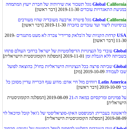
California
Global
גוגל תשכור את שירותיה של חברת ייעוץ המתמחה
במניעת התאגדויות עובדים
2019-11-30 [דבר ראשון]
California
Global
גוגל פיטרה ארבעה מעובדיה שהיו מעורבים
בניסיונות ליצור ועד עובדים בחברה
2019-11-30 [דבר ראשון]
USA
קדחת הקניות של ה'בלאק פריידיי' צברה לא מעט מתנגדים
2019-
11-30 [דבר ראשון]
Global
עובדי כל הנציגויות הדיפלומטיות של ישראל ברחבי העולם פתחו
בשביתה ללא הגבלת זמן
2019-11-01 [המפלגה הקומוניסטית הישראלית]
Global
שביתה פרצה בכל הנציגויות הישראליות בחו'ל; בהוצאה לפועל
שבו לעבודה
2019-10-09 [מק]
Latin America
רווחים מול חיי אדם: מדוע ענף הכרייה עדיין מסוכן כל
כך
2019-10-09 [דבר ראשון]
על פמיניזם ומרקסיזם במאה ה-21
2019-08-09 [המפלגה הקומוניסטית
הישראלית]
לראשונה בעברית: המניפסט האקו-סוציאליסטי של ג'ואל קובל ומיכאל לוי
2019-08-09 [המפלגה הקומוניסטית הישראלית]
Global
ועדי העובדים החליטו להפסיק לטפל בנסיעות של נתניהו; סכסוך