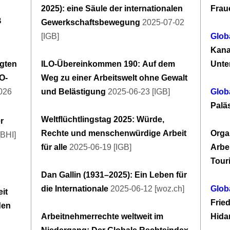
2025): eine Säule der internationalen
Frau
B
Gewerkschaftsbewegung
2025-07-02
[IGB]
Glob
Kana
igten
ILO-Übereinkommen 190: Auf dem
Unte
O-
Weg zu einer Arbeitswelt ohne Gewalt
2026
und Belästigung
2025-06-23 [IGB]
Glob
Paläs
Weltflüchtlingstag 2025: Würde,
r
Rechte und menschenwürdige Arbeit
Orga
BHI]
für alle
2025-06-19 [IGB]
Arbe
Tour
Dan Gallin (1931–2025): Ein Leben für
die Internationale
2025-06-12 [woz.ch]
Glob
it
Frie
den
Arbeitnehmerrechte weltweit im
Hida