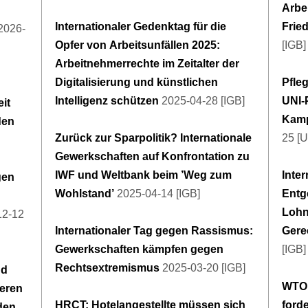
Arbe
Internationaler Gedenktag für die
Frie
2026-
Opfer von Arbeitsunfällen 2025:
[IGB]
Arbeitnehmerrechte im Zeitalter der
Digitalisierung und künstlichen
Pfle
Intelligenz schützen
2025-04-28 [IGB]
UNI-
it
Kamp
den
Zurück zur Sparpolitik? Internationale
25 [U
Gewerkschaften auf Konfrontation zu
IWF und Weltbank beim ’Weg zum
Inter
gen
Wohlstand’
2025-04-14 [IGB]
Entg
Lohn
12-12
Internationaler Tag gegen Rassismus:
Gere
Gewerkschaften kämpfen gegen
[IGB]
Rechtsextremismus
2025-03-20 [IGB]
nd
WTO 
ieren
HRCT: Hotelangestellte müssen sich
ford
den