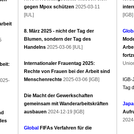
gegen Mpox schützen
2025-03-11
inte
[IUL]
[IGB]
rbeit
8. März 2025 - nicht der Tag der
Glob
Blumen, sondern der Tag des
Mode
5
Handelns
2025-03-06 [IUL]
Arbe
fort
Internationaler Frauentag 2025:
Unio
eit:
Rechte von Frauen bei der Arbeit sind
Menschenrechte
2025-03-06 [IGB]
IGB-J
025-
Tag 
Die Macht der Gewerkschaften
gemeinsam mit Wanderarbeitskräften
Japa
ausbauen
2024-12-19 [IGB]
Aufr
nd
2024-
 des
Global
FIFAs Verfahren für die