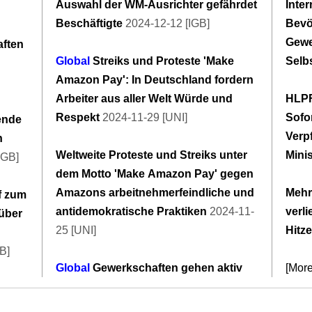
Auswahl der WM-Ausrichter gefährdet
Inte
Beschäftigte
2024-12-12 [IGB]
Bevö
Gewe
aften
Global
Streiks und Proteste 'Make
Selb
Amazon Pay': In Deutschland fordern
Arbeiter aus aller Welt Würde und
HLPF
Respekt
2024-11-29 [UNI]
Sofo
ende
Verp
n
Weltweite Proteste und Streiks unter
Mini
IGB]
dem Motto 'Make Amazon Pay' gegen
Amazons arbeitnehmerfeindliche und
Mehr
f zum
antidemokratische Praktiken
2024-11-
verl
über
25 [UNI]
Hitz
B]
Global
Gewerkschaften gehen aktiv
[Mor