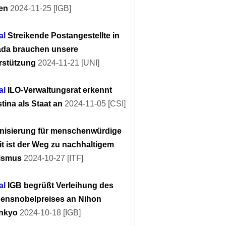
en
2024-11-25 [IGB]
al
Streikende Postangestellte in
da brauchen unsere
rstützung
2024-11-21 [UNI]
al
ILO-Verwaltungsrat erkennt
tina als Staat an
2024-11-05 [CSI]
nisierung für menschenwürdige
it ist der Weg zu nachhaltigem
ismus
2024-10-27 [ITF]
al
IGB begrüßt Verleihung des
densnobelpreises an Nihon
nkyo
2024-10-18 [IGB]