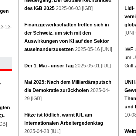
Niedergang: Der Globale Rechtsindex
des IGB 2025
2025-06-03 [IGB]
Lidl
egen
verei
Finanzgewerkschaften treffen sich in
glob
12-12-
der Schweiz, um sich mit den
[UNI 
Auswirkungen von KI auf den Sektor
auseinanderzusetzen
2025-05-16 [UNI]
IWF u
um Un
Der 1. Mai - unser Tag
2025-05-01 [IUL]
Grif
Mai 2025: Nach dem Milliardärsputsch
UNI l
B
die Demokratie zurückholen
2025-04-
Gewe
29 [IGB]
Them
und 
igten
Hitze ist tödlich, warnt IUL am
10-08
O-
Internationalen Arbeitergedenktag
IGB]
2025-04-28 [IUL]
Welt