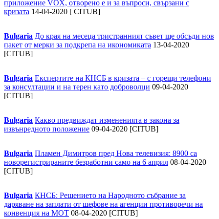
приложение VOX, отворено е и за въпроси, свързани с
кризата
14-04-2020 [ CITUB]
Bulgaria
До края на месеца тристранният съвет ще обсъди нов
пакет от мерки за подкрепа на икономиката
13-04-2020
[CITUB]
Bulgaria
Експертите на КНСБ в кризата – с горещи телефони
за консултации и на терен като доброволци
09-04-2020
[CITUB]
Bulgaria
Какво предвиждат измененията в закона за
извънредното положение
09-04-2020 [CITUB]
Bulgaria
Пламен Димитров пред Нова телевизия: 8900 са
новорегистрираните безработни само на 6 април
08-04-2020
[CITUB]
Bulgaria
КНСБ: Решението на Народното събрание за
даряване на заплати от шефове на агенции противоречи на
конвенция на МОТ
08-04-2020 [CITUB]