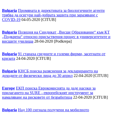
Bulgaria
Промяната в директивата за биологичните агенти
трябва да осигури най-добрата защита при заразяване с
COVID-19
04-05-2020 [CITUB]
Bulgaria
Позиция на Синдикат „Висше Образование“ към КТ
„Подкрепа“ относно присъствения процес в университетите и
висшите училища
28-04-2020 [Podkrepa]
Bulgaria
91 станаха средните и големи фирми, засегнати от
кризата
24-04-2020 [CITUB]
Bulgaria
КНСБ поиска разяснения за декларирането на
доходите от физически лица до 30 април
22-04-2020 [CITUB]
Europe
ЕКП поиска Еврокомисията да даде насоки за
прилагането на SURE - европейският инструмент за
намаляване на рисковете от безработица
22-04-2020 [CITUB]
Bulgaria
Над 100 сигнала получени на мобилното