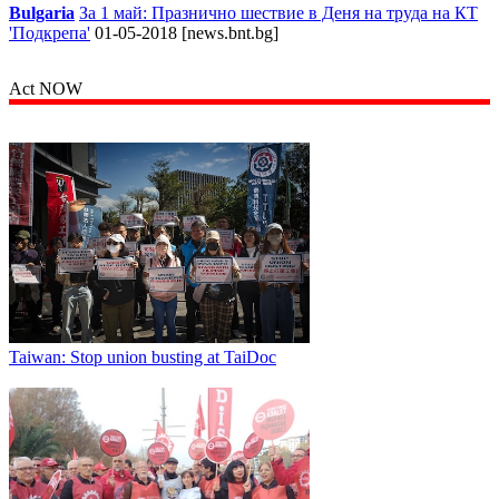
Bulgaria
За 1 май: Празнично шествие в Деня на труда на КТ
'Подкрепа'
01-05-2018 [news.bnt.bg]
Act NOW
Taiwan: Stop union busting at TaiDoc