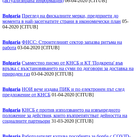
(актуализирана информация)
06-04-2020 [CITUB]
Bulgaria
Преглед на фискалните мерки, предприети до
момента в най-засегнатите страни в икономически план
05-
04-2020 [CITUB]
Bulgaria
ФНСС: Строителният сектор запазва ритъма на
работа
03-04-2020 [CITUB]
Bulgaria
Съвместно писмо от КНСБ и КТ 'Подкрепа' във
връзка с възстановяването на суми по договори за доставка на
природен газ
03-04-2020 [CITUB]
Bulgaria
НОИ вече издава ПИК и по електронен път след
предложение от КНСБ
01-04-2020 [CITUB]
Bulgaria
КНСБ е против използването на извънредното
положение за действия, които възпрепятстват дейността на
социалните партньори
31-03-2020 [CITUB]
Bulgaria
Работодателят купува пособията за борба с COVID-