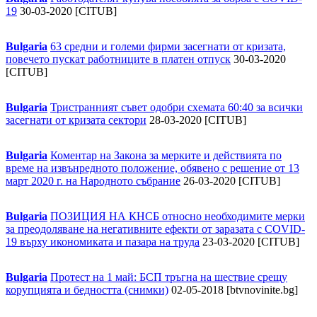
19
30-03-2020 [CITUB]
Bulgaria
63 средни и големи фирми засегнати от кризата,
повечето пускат работниците в платен отпуск
30-03-2020
[CITUB]
Bulgaria
Тристранният съвет одобри схемата 60:40 за всички
засегнати от кризата сектори
28-03-2020 [CITUB]
Bulgaria
Коментар на Закона за мерките и действията по
време на извънредното положение, обявено с решение от 13
март 2020 г. на Народното събрание
26-03-2020 [CITUB]
Bulgaria
ПОЗИЦИЯ НА КНСБ относно необходимите мерки
за преодоляване на негативните ефекти от заразата с COVID-
19 върху икономиката и пазара на труда
23-03-2020 [CITUB]
Bulgaria
Протест на 1 май: БСП тръгна на шествие срещу
корупцията и бедността (снимки)
02-05-2018 [btvnovinite.bg]