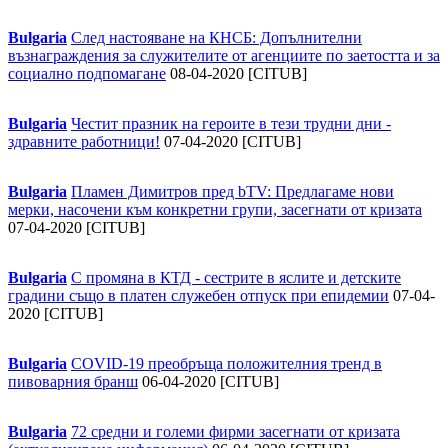
Bulgaria
След настояване на КНСБ: Допълнителни
възнаграждения за служителите от агенциите по заетостта и за
социално подпомагане
08-04-2020 [CITUB]
Bulgaria
Честит празник на героите в тези трудни дни -
здравните работници!
07-04-2020 [CITUB]
Bulgaria
Пламен Димитров пред bTV: Предлагаме нови
мерки, насочени към конкретни групи, засегнати от кризата
07-04-2020 [CITUB]
Bulgaria
С промяна в КТД - сестрите в яслите и детските
градини също в платен служебен отпуск при епидемии
07-04-
2020 [CITUB]
Bulgaria
COVID-19 преобръща положителния тренд в
пивоварния бранш
06-04-2020 [CITUB]
Bulgaria
72 средни и големи фирми засегнати от кризата