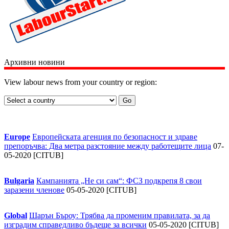
Архивни новини
View labour news from your country or region:
Europe
Европейската агенция по безопасност и здраве
препоръчва: Два метра разстояние между работещите лица
07-
05-2020 [CITUB]
Bulgaria
Кампанията „Не си сам“: ФСЗ подкрепя 8 свои
заразени членове
05-05-2020 [CITUB]
Global
Шарън Бъроу: Трябва да променим правилата, за да
изградим справедливо бъдеще за всички
05-05-2020 [CITUB]