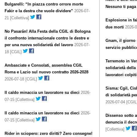
Bulgarelli: “In piazza contro orrore morte
Nessuno ti paga
Fakir e la destra che vuole dividere”
2026-07-
21 [Collettiva]
Esplosione in fab
due morti
2026-07
No Pasarán! Alla Festa della CGIL di Bologna
il confronto internazionale contro le destre e
Gnam, il giorno 
per una nuova solidarietà del lavoro
2026-07-
servizio pubblic
18 [CGIL]
Terremoto in Ve
Ambasciate e Consolati, assemblea CGIL
solidarietà della
Roma e Lazio sul nuovo contratto 2026-2028
lavoratori colpiti
2026-07-18 [CGIL]
Sisma: Cgil, Cisl
Il caldo minaccia un lavoratore su dieci
2026-
di solidarietà p
07-15 [Collettiva]
2026-07-04 [CGI
Il caldo minaccia un lavoratore su dieci
2026-
Dissenso sotto a
07-15 [Collettiva]
denuncia il decr
[Collettiva]
Rider in sciopero: zero diritti? Zero consegne!