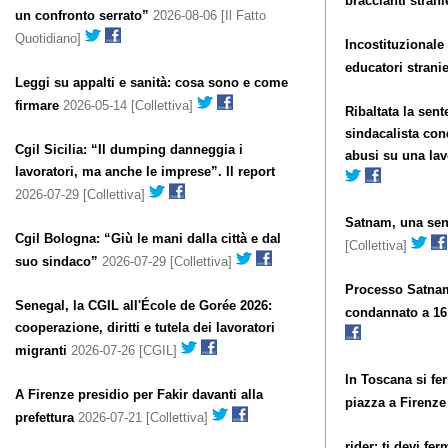
braccianti strani
un confronto serrato”
2026-08-06 [Il Fatto
Quotidiano]
Incostituzionale
educatori stranie
Leggi su appalti e sanità: cosa sono e come
firmare
2026-05-14 [Collettiva]
Ribaltata la sen
sindacalista con
Cgil Sicilia: “Il dumping danneggia i
abusi su una lav
lavoratori, ma anche le imprese”. Il report
2026-07-29 [Collettiva]
Satnam, una sen
Cgil Bologna: “Giù le mani dalla città e dal
[Collettiva]
suo sindaco”
2026-07-29 [Collettiva]
Processo Satnam,
Senegal, la CGIL all'École de Gorée 2026:
condannato a 16
cooperazione, diritti e tutela dei lavoratori
migranti
2026-07-26 [CGIL]
In Toscana si fer
A Firenze presidio per Fakir davanti alla
piazza a Firenze
prefettura
2026-07-21 [Collettiva]
rider: ti devi fe