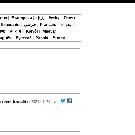
мова
|
Български
|
中文
|
česky
|
Dansk
|
|
Esperanto
|
فارسی
|
Français
|
עִבְרִית
|
ლი
|
한국어
|
Kreyòl
|
Magyar
|
tuguês
|
Русский
|
Srpski
|
Suomi
|
xtrem brutalitet
2024-01-24 [IUL]