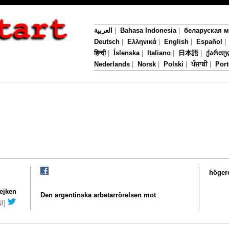
العربية
|
Bahasa Indonesia
|
беларуская 
Deutsch
|
Ελληνικά
|
English
|
Español
हिन्दी
|
Íslenska
|
Italiano
|
日本語
|
ქართუ
Nederlands
|
Norsk
|
Polski
|
ਪੰਜਾਬੀ
|
Por
högere
rejken
Den argentinska arbetarrörelsen mot
NI]