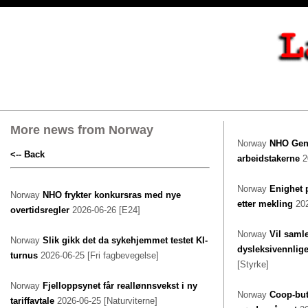
More news from Norway
Norway
NHO Geneo
<-- Back
arbeidstakerne
2
Norway
Enighet 
Norway
NHO frykter konkursras med nye
etter mekling
202
overtidsregler
2026-06-26 [E24]
Norway
Vil saml
Norway
Slik gikk det da sykehjemmet testet KI-
dysleksivennlige
turnus
2026-06-25 [Fri fagbevegelse]
[Styrke]
Norway
Fjelloppsynet får reallønnsvekst i ny
Norway
Coop-buti
tariffavtale
2026-06-25 [Naturviterne]